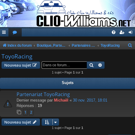
Index du forum
Boutique, Partenaires, Petites Annonces, Commandes Groupées
Partenaires du Club
ToyoRacing
e
ToyoRacing
c
Rechercher
Recherche avanc
Nouveau sujet
h
1 sujet • Page
1
sur
1
e
Sujets
r
c
Partenariat ToyoRacing
Dernier message par
Michaël
«
30 nov. 2017, 18:01
h
Réponses :
19
e
1
2
r
Nouveau sujet
1 sujet • Page
1
sur
1