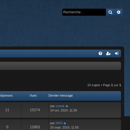
Recherch
Rech
10 sujets • Page
1
sur
1
Réponses
Vues
Dernier message
par
sneuk
11
15274
14 oct. 2024, 11:28
par
RRS
0
12863
20 sept. 2019, 11:55