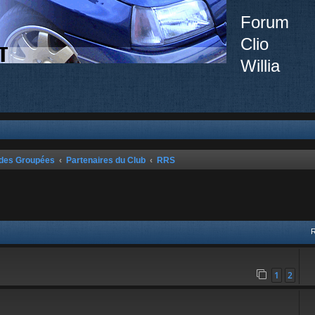
Forum
Clio
Willia
ndes Groupées
Partenaires du Club
RRS
vancée
1
2