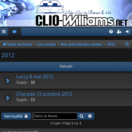
Index du forum
Les sorties
Nos précédentes sorties
2012
e
2012
c
Forum
h
e
Lurcy 8 mai 2012
Sujets :
18
r
c
Charade 13 octobre 2012
h
Sujets :
13
e
r
Rechercher
Recherche avancée
Verrouillé
0 sujet • Page
1
sur
1
Le forum est verrouillé