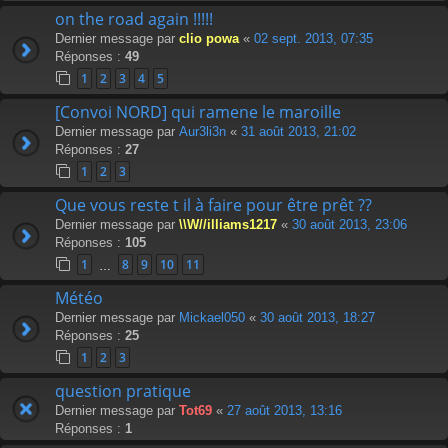
on the road again !!!!!
Dernier message par
clio powa
«
02 sept. 2013, 07:35
Réponses :
49
1
2
3
4
5
[Convoi NORD] qui ramene le maroille
Dernier message par
Aur3li3n
«
31 août 2013, 21:02
Réponses :
27
1
2
3
Que vous reste t il à faire pour être prêt ??
Dernier message par
\\W//illiams1217
«
30 août 2013, 23:06
Réponses :
105
1
8
9
10
11
…
Météo
Dernier message par
Mickael050
«
30 août 2013, 18:27
Réponses :
25
1
2
3
question pratique
Dernier message par
Tot69
«
27 août 2013, 13:16
Réponses :
1