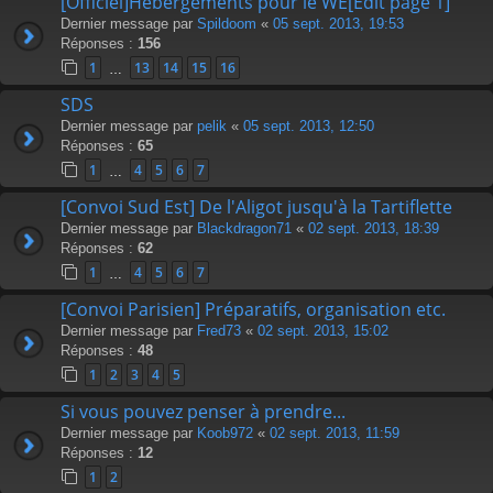
[Officiel]Hébergements pour le WE[Edit page 1]
Dernier message par
Spildoom
«
05 sept. 2013, 19:53
Réponses :
156
1
13
14
15
16
…
SDS
Dernier message par
pelik
«
05 sept. 2013, 12:50
Réponses :
65
1
4
5
6
7
…
[Convoi Sud Est] De l'Aligot jusqu'à la Tartiflette
Dernier message par
Blackdragon71
«
02 sept. 2013, 18:39
Réponses :
62
1
4
5
6
7
…
[Convoi Parisien] Préparatifs, organisation etc.
Dernier message par
Fred73
«
02 sept. 2013, 15:02
Réponses :
48
1
2
3
4
5
Si vous pouvez penser à prendre...
Dernier message par
Koob972
«
02 sept. 2013, 11:59
Réponses :
12
1
2