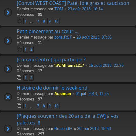
[Convoi WEST COAST] Paté, foie gras et saucisson
Dernier message par
TOM
«
23 août 2013, 16:14
Réponses :
99
1
7
8
9
10
…
Petit pincement au cœur ...
Dernier message par
boris.RST
«
23 août 2013, 07:36
Réponses :
11
1
2
[Convoi Centre] qui participe ?
Dernier message par
\\W//illiams1217
«
16 août 2013, 22:25
Réponses :
17
1
2
Histoire de dormir le week-end.
Dernier message par
Ausiman
«
01 juil. 2013, 11:25
Réponses :
97
1
7
8
9
10
…
[Plaques souvenir des 20 ans de la CW] à vos
palettes..!!
Dernier message par
Bruno idt+
«
20 mai 2013, 18:53
Réponses :
297