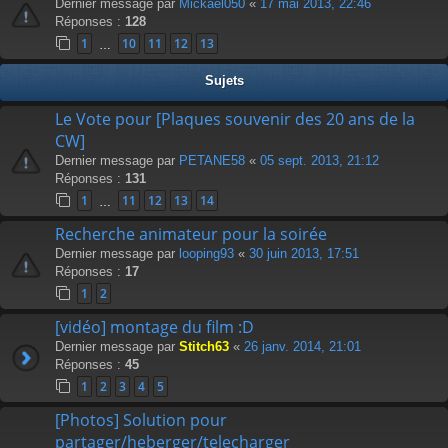
Dernier message par
Mickael050
«
17 mai 2013, 22:46
Réponses :
128
1
10
11
12
13
…
Sujets
Le Vote pour [Plaques souvenir des 20 ans de la
CW]
Dernier message par
PETANE58
«
05 sept. 2013, 21:12
Réponses :
131
1
11
12
13
14
…
Recherche animateur pour la soirée
Dernier message par
looping93
«
30 juin 2013, 17:51
Réponses :
17
1
2
[vidéo] montage du film :D
Dernier message par
Stitch63
«
26 janv. 2014, 21:01
Réponses :
45
1
2
3
4
5
[Photos] Solution pour
partager/heberger/telecharger