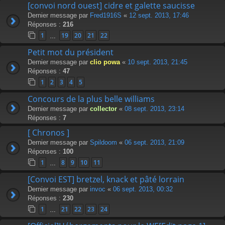
[convoi nord ouest] cidre et galette saucisse
Dernier message par
Fred1916S
«
12 sept. 2013, 17:46
Réponses :
216
1
19
20
21
22
…
Petit mot du président
Dernier message par
clio powa
«
10 sept. 2013, 21:45
Réponses :
47
1
2
3
4
5
Concours de la plus belle williams
Dernier message par
collector
«
08 sept. 2013, 23:14
Réponses :
7
[ Chronos ]
Dernier message par
Spildoom
«
06 sept. 2013, 21:09
Réponses :
100
1
8
9
10
11
…
[Convoi EST] bretzel, knack et pâté lorrain
Dernier message par
invoc
«
06 sept. 2013, 00:32
Réponses :
230
1
21
22
23
24
…