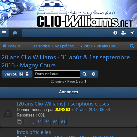
Index du forum
Les sorties
Nos précédentes sorties
2013
20 ans Clio Williams - 31 août & 1er septembre 2013 - Magny Cours
e
20 ans Clio Williams - 31 août & 1er septembre
c
2013 - Magny Cours
h
Rechercher
Recherche avancée
Verrouillé
e
28 sujets • Page
1
sur
1
r
Annonces
c
h
[20 ans Clio Williams] Inscriptions closes !
Dernier message par
JMRS63
«
31 août 2013, 06:58
e
Réponses :
601
r
1
58
59
60
61
…
Infos officielles