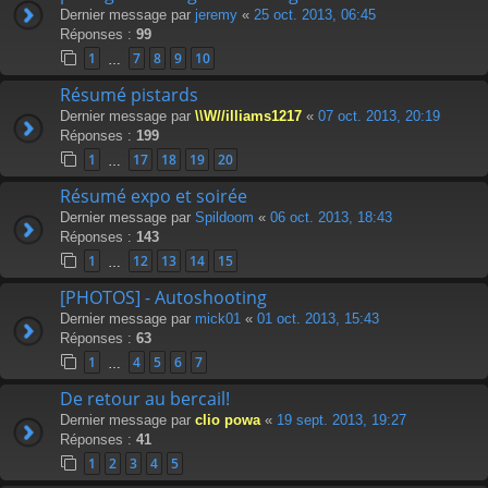
Dernier message par
jeremy
«
25 oct. 2013, 06:45
Réponses :
99
1
7
8
9
10
…
Résumé pistards
Dernier message par
\\W//illiams1217
«
07 oct. 2013, 20:19
Réponses :
199
1
17
18
19
20
…
Résumé expo et soirée
Dernier message par
Spildoom
«
06 oct. 2013, 18:43
Réponses :
143
1
12
13
14
15
…
[PHOTOS] - Autoshooting
Dernier message par
mick01
«
01 oct. 2013, 15:43
Réponses :
63
1
4
5
6
7
…
De retour au bercail!
Dernier message par
clio powa
«
19 sept. 2013, 19:27
Réponses :
41
1
2
3
4
5