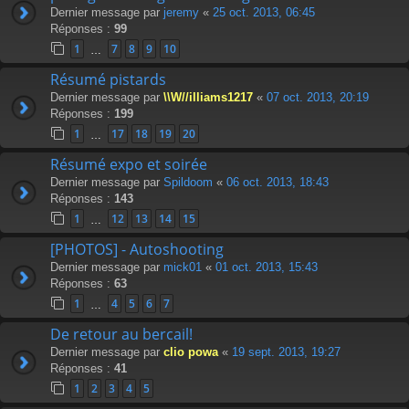
Dernier message par
jeremy
«
25 oct. 2013, 06:45
Réponses :
99
1
7
8
9
10
…
Résumé pistards
Dernier message par
\\W//illiams1217
«
07 oct. 2013, 20:19
Réponses :
199
1
17
18
19
20
…
Résumé expo et soirée
Dernier message par
Spildoom
«
06 oct. 2013, 18:43
Réponses :
143
1
12
13
14
15
…
[PHOTOS] - Autoshooting
Dernier message par
mick01
«
01 oct. 2013, 15:43
Réponses :
63
1
4
5
6
7
…
De retour au bercail!
Dernier message par
clio powa
«
19 sept. 2013, 19:27
Réponses :
41
1
2
3
4
5