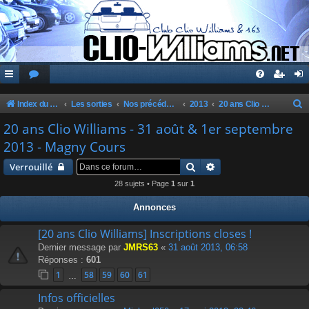
Index du forum
Les sorties
Nos précédentes sorties
2013
20 ans Clio Williams - 31 août & 1er septembre 2013 - Magny Cours
e
20 ans Clio Williams - 31 août & 1er septembre
c
2013 - Magny Cours
h
Rechercher
Recherche avancée
Verrouillé
e
28 sujets • Page
1
sur
1
r
Annonces
c
h
[20 ans Clio Williams] Inscriptions closes !
Dernier message par
JMRS63
«
31 août 2013, 06:58
e
Réponses :
601
r
1
58
59
60
61
…
Infos officielles