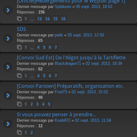
[Officiel]Hébergements pour le WE[Edit page 1]
Dernier message par
Spildoom
«
05 sept. 2013, 19:53
Réponses :
156
1
13
14
15
16
…
SDS
Dernier message par
pelik
«
05 sept. 2013, 12:50
Réponses :
65
1
4
5
6
7
…
[Convoi Sud Est] De l'Aligot jusqu'à la Tartiflette
Dernier message par
Blackdragon71
«
02 sept. 2013, 18:39
Réponses :
62
1
4
5
6
7
…
[Convoi Parisien] Préparatifs, organisation etc.
Dernier message par
Fred73
«
02 sept. 2013, 15:02
Réponses :
48
1
2
3
4
5
Si vous pouvez penser à prendre...
Dernier message par
Koob972
«
02 sept. 2013, 11:59
Réponses :
12
1
2