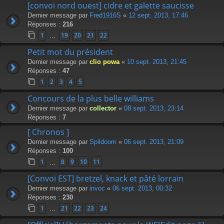
[convoi nord ouest] cidre et galette saucisse
Dernier message par
Fred1916S
«
12 sept. 2013, 17:46
Réponses :
216
1
19
20
21
22
…
Petit mot du président
Dernier message par
clio powa
«
10 sept. 2013, 21:45
Réponses :
47
1
2
3
4
5
Concours de la plus belle williams
Dernier message par
collector
«
08 sept. 2013, 23:14
Réponses :
7
[ Chronos ]
Dernier message par
Spildoom
«
06 sept. 2013, 21:09
Réponses :
100
1
8
9
10
11
…
[Convoi EST] bretzel, knack et pâté lorrain
Dernier message par
invoc
«
06 sept. 2013, 00:32
Réponses :
230
1
21
22
23
24
…