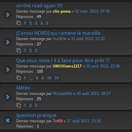
on the road again !!!!!
Dernier message par
clio powa
«
02 sept. 2013, 07:35
Réponses :
49
1
2
3
4
5
[Convoi NORD] qui ramene le maroille
Dernier message par
Aur3li3n
«
31 août 2013, 21:02
Réponses :
27
1
2
3
Que vous reste t il à faire pour être prêt ??
Dernier message par
\\W//illiams1217
«
30 août 2013, 23:06
Réponses :
105
1
8
9
10
11
…
Météo
Dernier message par
Mickael050
«
30 août 2013, 18:27
Réponses :
25
1
2
3
question pratique
Dernier message par
Tot69
«
27 août 2013, 13:16
Réponses :
1