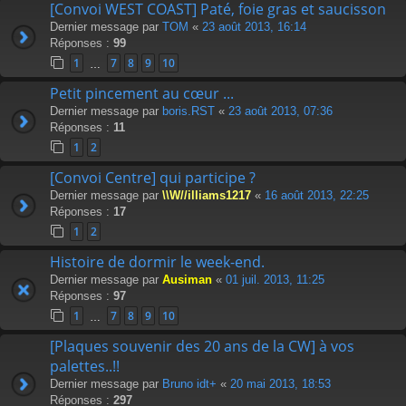
[Convoi WEST COAST] Paté, foie gras et saucisson
Dernier message par
TOM
«
23 août 2013, 16:14
Réponses :
99
1
7
8
9
10
…
Petit pincement au cœur ...
Dernier message par
boris.RST
«
23 août 2013, 07:36
Réponses :
11
1
2
[Convoi Centre] qui participe ?
Dernier message par
\\W//illiams1217
«
16 août 2013, 22:25
Réponses :
17
1
2
Histoire de dormir le week-end.
Dernier message par
Ausiman
«
01 juil. 2013, 11:25
Réponses :
97
1
7
8
9
10
…
[Plaques souvenir des 20 ans de la CW] à vos
palettes..!!
Dernier message par
Bruno idt+
«
20 mai 2013, 18:53
Réponses :
297