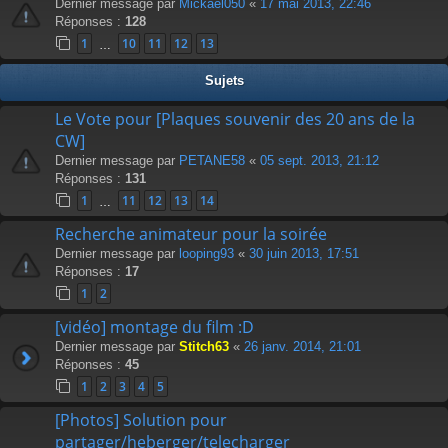
Dernier message par
Mickael050
«
17 mai 2013, 22:46
Réponses :
128
1
10
11
12
13
…
Sujets
Le Vote pour [Plaques souvenir des 20 ans de la
CW]
Dernier message par
PETANE58
«
05 sept. 2013, 21:12
Réponses :
131
1
11
12
13
14
…
Recherche animateur pour la soirée
Dernier message par
looping93
«
30 juin 2013, 17:51
Réponses :
17
1
2
[vidéo] montage du film :D
Dernier message par
Stitch63
«
26 janv. 2014, 21:01
Réponses :
45
1
2
3
4
5
[Photos] Solution pour
partager/heberger/telecharger