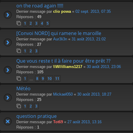
on the road again !!!!!
Dernier message par
clio powa
«
02 sept. 2013, 07:35
Réponses :
49
1
2
3
4
5
[Convoi NORD] qui ramene le maroille
Dernier message par
Aur3li3n
«
31 août 2013, 21:02
Réponses :
27
1
2
3
Que vous reste t il à faire pour être prêt ??
Dernier message par
\\W//illiams1217
«
30 août 2013, 23:06
Réponses :
105
1
8
9
10
11
…
Météo
Dernier message par
Mickael050
«
30 août 2013, 18:27
Réponses :
25
1
2
3
question pratique
Dernier message par
Tot69
«
27 août 2013, 13:16
Réponses :
1