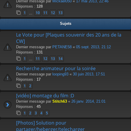
Dernier message par
Mickael050
«
17 mai 2013, 22:46
Réponses :
128
1
10
11
12
13
…
Sujets
Le Vote pour [Plaques souvenir des 20 ans de la
CW]
Dernier message par
PETANE58
«
05 sept. 2013, 21:12
Réponses :
131
1
11
12
13
14
…
Recherche animateur pour la soirée
Dernier message par
looping93
«
30 juin 2013, 17:51
Réponses :
17
1
2
[vidéo] montage du film :D
Dernier message par
Stitch63
«
26 janv. 2014, 21:01
Réponses :
45
1
2
3
4
5
[Photos] Solution pour
partager/heberger/telecharger