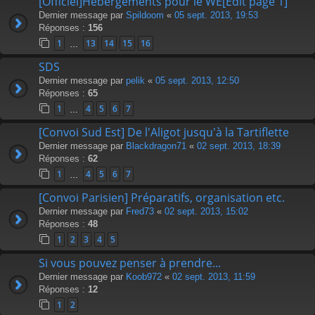
[Officiel]Hébergements pour le WE[Edit page 1]
Dernier message par
Spildoom
«
05 sept. 2013, 19:53
Réponses :
156
1
13
14
15
16
…
SDS
Dernier message par
pelik
«
05 sept. 2013, 12:50
Réponses :
65
1
4
5
6
7
…
[Convoi Sud Est] De l'Aligot jusqu'à la Tartiflette
Dernier message par
Blackdragon71
«
02 sept. 2013, 18:39
Réponses :
62
1
4
5
6
7
…
[Convoi Parisien] Préparatifs, organisation etc.
Dernier message par
Fred73
«
02 sept. 2013, 15:02
Réponses :
48
1
2
3
4
5
Si vous pouvez penser à prendre...
Dernier message par
Koob972
«
02 sept. 2013, 11:59
Réponses :
12
1
2