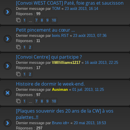
[Convoi WEST COAST] Paté, foie gras et saucisson
Dernier message par
TOM
«
23 août 2013, 16:14
Réponses :
99
1
7
8
9
10
…
Petit pincement au cœur ...
Dernier message par
boris.RST
«
23 août 2013, 07:36
Réponses :
11
1
2
[Convoi Centre] qui participe ?
Dernier message par
\\W//illiams1217
«
16 août 2013, 22:25
Réponses :
17
1
2
Histoire de dormir le week-end.
Dernier message par
Ausiman
«
01 juil. 2013, 11:25
Réponses :
97
1
7
8
9
10
…
[Plaques souvenir des 20 ans de la CW] à vos
palettes..!!
Dernier message par
Bruno idt+
«
20 mai 2013, 18:53
Réponses :
297