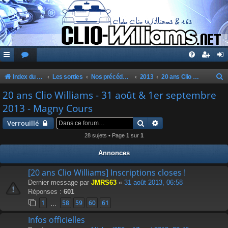
Index du forum
Les sorties
Nos précédentes sorties
2013
20 ans Clio Williams - 31 août & 1er septembre 2013 - Magny Cours
e
20 ans Clio Williams - 31 août & 1er septembre
c
2013 - Magny Cours
h
Rechercher
Recherche avancée
Verrouillé
e
28 sujets • Page
1
sur
1
r
Annonces
c
h
[20 ans Clio Williams] Inscriptions closes !
Dernier message par
JMRS63
«
31 août 2013, 06:58
e
Réponses :
601
r
1
58
59
60
61
…
Infos officielles