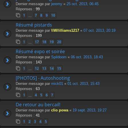
Dernier message par
jeremy
«
25 oct. 2013, 06:45
Réponses :
99
1
7
8
9
10
…
Résumé pistards
Dernier message par
\\W//illiams1217
«
07 oct. 2013, 20:19
Réponses :
199
1
17
18
19
20
…
Résumé expo et soirée
Dernier message par
Spildoom
«
06 oct. 2013, 18:43
Réponses :
143
1
12
13
14
15
…
[PHOTOS] - Autoshooting
Dernier message par
mick01
«
01 oct. 2013, 15:43
Réponses :
63
1
4
5
6
7
…
De retour au bercail!
Dernier message par
clio powa
«
19 sept. 2013, 19:27
Réponses :
41
1
2
3
4
5