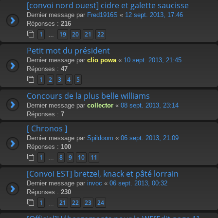
[convoi nord ouest] cidre et galette saucisse
Dernier message par
Fred1916S
«
12 sept. 2013, 17:46
Réponses :
216
1
19
20
21
22
…
Petit mot du président
Dernier message par
clio powa
«
10 sept. 2013, 21:45
Réponses :
47
1
2
3
4
5
Concours de la plus belle williams
Dernier message par
collector
«
08 sept. 2013, 23:14
Réponses :
7
[ Chronos ]
Dernier message par
Spildoom
«
06 sept. 2013, 21:09
Réponses :
100
1
8
9
10
11
…
[Convoi EST] bretzel, knack et pâté lorrain
Dernier message par
invoc
«
06 sept. 2013, 00:32
Réponses :
230
1
21
22
23
24
…