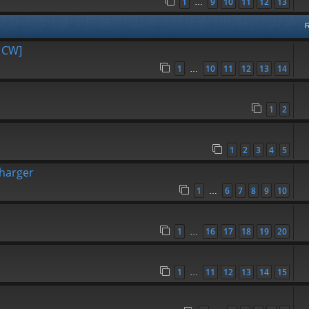
1
9
10
11
12
13
…
a CW]
1
10
11
12
13
14
…
1
2
1
2
3
4
5
charger
1
6
7
8
9
10
…
1
16
17
18
19
20
…
1
11
12
13
14
15
…