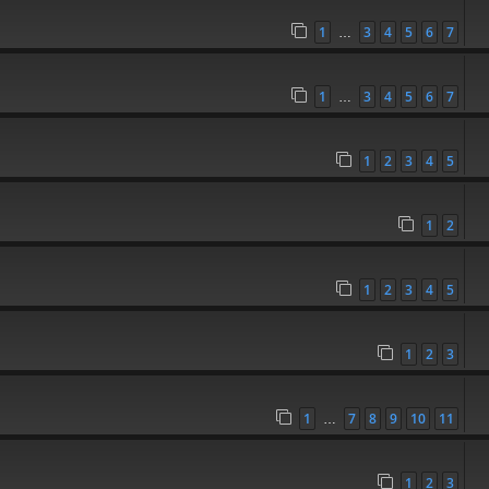
1
3
4
5
6
7
…
1
3
4
5
6
7
…
1
2
3
4
5
1
2
1
2
3
4
5
1
2
3
1
7
8
9
10
11
…
1
2
3