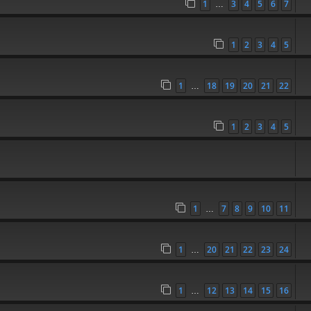
1
3
4
5
6
7
…
1
2
3
4
5
1
18
19
20
21
22
…
1
2
3
4
5
1
7
8
9
10
11
…
1
20
21
22
23
24
…
1
12
13
14
15
16
…