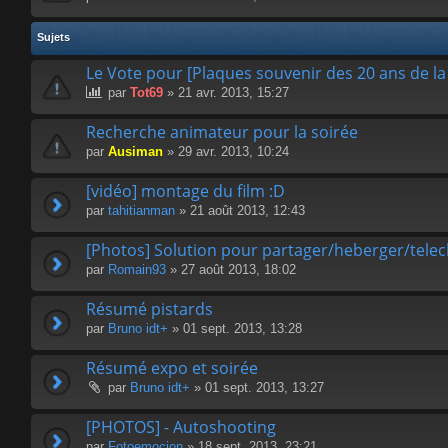
Sujets
Le Vote pour [Plaques souvenir des 20 ans de l
par
Tot69
» 21 avr. 2013, 15:27
Recherche animateur pour la soirée
par
Ausiman
» 29 avr. 2013, 10:24
[vidéo] montage du film :D
par
tahitianman
» 21 août 2013, 12:43
[Photos] Solution pour partager/heberger/tele
par
Romain93
» 27 août 2013, 18:02
Résumé pistards
par
Bruno idt+
» 01 sept. 2013, 13:28
Résumé expo et soirée
par
Bruno idt+
» 01 sept. 2013, 13:27
[PHOTOS] - Autoshooting
par
Fotoemocion
» 18 sept. 2013, 23:21