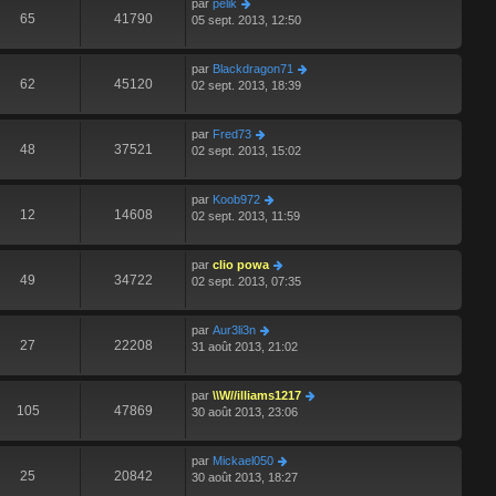
par
pelik
65
41790
05 sept. 2013, 12:50
par
Blackdragon71
62
45120
02 sept. 2013, 18:39
par
Fred73
48
37521
02 sept. 2013, 15:02
par
Koob972
12
14608
02 sept. 2013, 11:59
par
clio powa
49
34722
02 sept. 2013, 07:35
par
Aur3li3n
27
22208
31 août 2013, 21:02
par
\\W//illiams1217
105
47869
30 août 2013, 23:06
par
Mickael050
25
20842
30 août 2013, 18:27