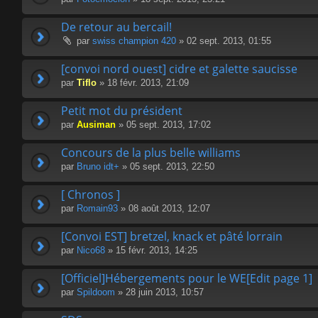
De retour au bercail!
par
swiss champion 420
» 02 sept. 2013, 01:55
[convoi nord ouest] cidre et galette saucisse
par
Tiflo
» 18 févr. 2013, 21:09
Petit mot du président
par
Ausiman
» 05 sept. 2013, 17:02
Concours de la plus belle williams
par
Bruno idt+
» 05 sept. 2013, 22:50
[ Chronos ]
par
Romain93
» 08 août 2013, 12:07
[Convoi EST] bretzel, knack et pâté lorrain
par
Nico68
» 15 févr. 2013, 14:25
[Officiel]Hébergements pour le WE[Edit page 1]
par
Spildoom
» 28 juin 2013, 10:57