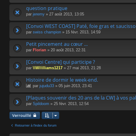
question pratique
par
jeremy
» 27 août 2013, 13:05
[Convoi WEST COAST] Paté, foie gras et sauciss
par
swiss champion
» 15 févr. 2013, 14:59
Petit pincement au cœur ...
par
Florian
» 20 août 2013, 22:31
[Convoi Centre] qui participe ?
par
\\W//illiams1217
» 27 mai 2013, 21:28
Histoire de dormir le week-end.
par
jujudu33
» 05 juin 2013, 23:41
[Plaques souvenir des 20 ans de la CW] à vos pale
par
Spildoom
» 25 févr. 2013, 12:54
Verrouillé
Retourner à l’index du forum