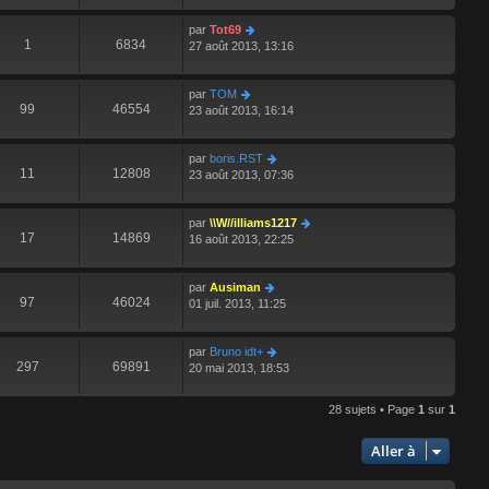
par
Tot69
1
6834
27 août 2013, 13:16
par
TOM
99
46554
23 août 2013, 16:14
par
boris.RST
11
12808
23 août 2013, 07:36
par
\\W//illiams1217
17
14869
16 août 2013, 22:25
par
Ausiman
97
46024
01 juil. 2013, 11:25
par
Bruno idt+
297
69891
20 mai 2013, 18:53
28 sujets • Page
1
sur
1
Aller à