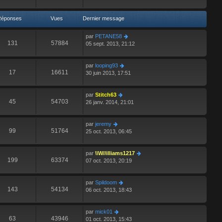
Réponses
Vues
Dernier message
par
PETANE58
131
57884
05 sept. 2013, 21:12
par
looping93
17
16611
30 juin 2013, 17:51
par
Stitch63
45
54703
26 janv. 2014, 21:01
par
jeremy
99
51764
25 oct. 2013, 06:45
par
\\W//illiams1217
199
63374
07 oct. 2013, 20:19
par
Spildoom
143
54134
06 oct. 2013, 18:43
par
mick01
63
43946
01 oct. 2013, 15:43