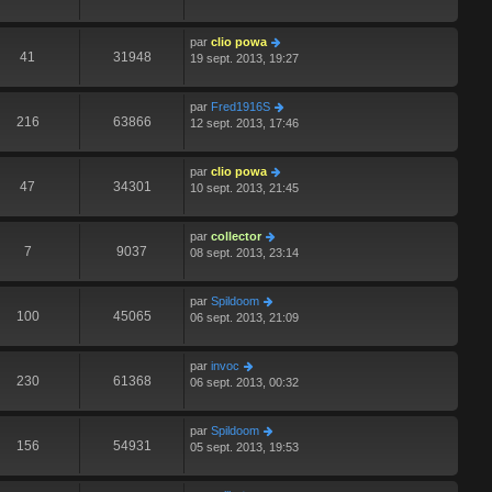
par
clio powa
41
31948
19 sept. 2013, 19:27
par
Fred1916S
216
63866
12 sept. 2013, 17:46
par
clio powa
47
34301
10 sept. 2013, 21:45
par
collector
7
9037
08 sept. 2013, 23:14
par
Spildoom
100
45065
06 sept. 2013, 21:09
par
invoc
230
61368
06 sept. 2013, 00:32
par
Spildoom
156
54931
05 sept. 2013, 19:53