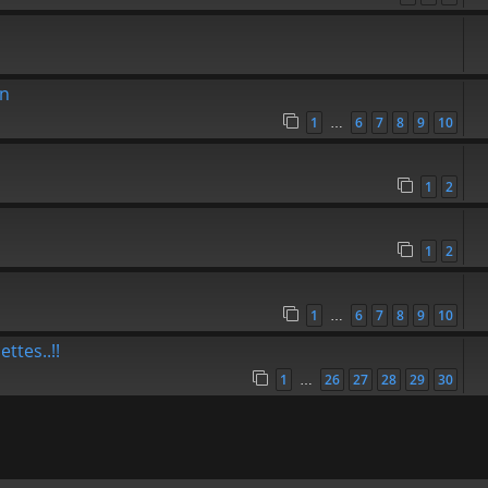
on
1
6
7
8
9
10
…
1
2
1
2
1
6
7
8
9
10
…
ttes..!!
1
26
27
28
29
30
…