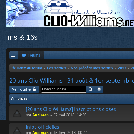
ms & 16s
Forums
Index du forum
Les sorties
Nos précédentes sorties
2013
2
20 ans Clio Williams - 31 août & 1er septembr
Rechercher
Recherche avanc
Verrouillé
Annonces
[20 ans Clio Williams] Inscriptions closes !
par
Ausiman
» 27 mai 2013, 14:20
Infos officielles
par
Ausiman
» 15 févr. 2013, 09:44