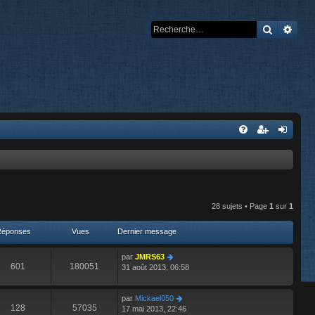
Recherch
Rech
28 sujets • Page
1
sur
1
Réponses
Vues
Dernier message
par
JMRS63
601
180051
31 août 2013, 06:58
par
Mickael050
128
57035
17 mai 2013, 22:46