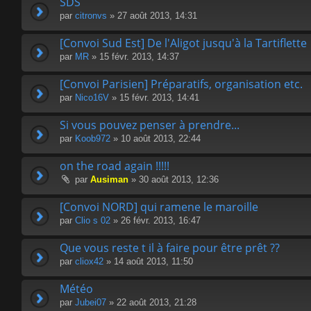
SDS
par
citronvs
» 27 août 2013, 14:31
[Convoi Sud Est] De l'Aligot jusqu'à la Tartiflette
par
MR
» 15 févr. 2013, 14:37
[Convoi Parisien] Préparatifs, organisation etc.
par
Nico16V
» 15 févr. 2013, 14:41
Si vous pouvez penser à prendre...
par
Koob972
» 10 août 2013, 22:44
on the road again !!!!!
par
Ausiman
» 30 août 2013, 12:36
[Convoi NORD] qui ramene le maroille
par
Clio s 02
» 26 févr. 2013, 16:47
Que vous reste t il à faire pour être prêt ??
par
cliox42
» 14 août 2013, 11:50
Météo
par
Jubei07
» 22 août 2013, 21:28