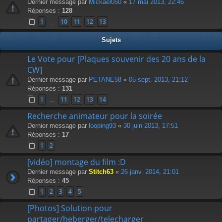
Dernier message par
Mickael050
«
17 mai 2013, 22:46
Réponses :
128
1
10
11
12
13
…
Sujets
Le Vote pour [Plaques souvenir des 20 ans de la
CW]
Dernier message par
PETANE58
«
05 sept. 2013, 21:12
Réponses :
131
1
11
12
13
14
…
Recherche animateur pour la soirée
Dernier message par
looping93
«
30 juin 2013, 17:51
Réponses :
17
1
2
[vidéo] montage du film :D
Dernier message par
Stitch63
«
26 janv. 2014, 21:01
Réponses :
45
1
2
3
4
5
[Photos] Solution pour
partager/heberger/telecharger