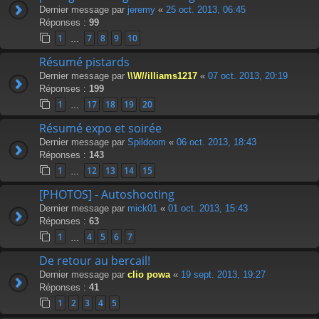
Dernier message par
jeremy
«
25 oct. 2013, 06:45
Réponses :
99
1
7
8
9
10
…
Résumé pistards
Dernier message par
\\W//illiams1217
«
07 oct. 2013, 20:19
Réponses :
199
1
17
18
19
20
…
Résumé expo et soirée
Dernier message par
Spildoom
«
06 oct. 2013, 18:43
Réponses :
143
1
12
13
14
15
…
[PHOTOS] - Autoshooting
Dernier message par
mick01
«
01 oct. 2013, 15:43
Réponses :
63
1
4
5
6
7
…
De retour au bercail!
Dernier message par
clio powa
«
19 sept. 2013, 19:27
Réponses :
41
1
2
3
4
5