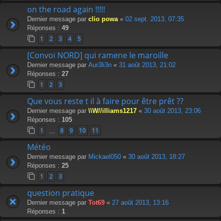
on the road again !!!!!
Dernier message par
clio powa
«
02 sept. 2013, 07:35
Réponses :
49
1
2
3
4
5
[Convoi NORD] qui ramene le maroille
Dernier message par
Aur3li3n
«
31 août 2013, 21:02
Réponses :
27
1
2
3
Que vous reste t il à faire pour être prêt ??
Dernier message par
\\W//illiams1217
«
30 août 2013, 23:06
Réponses :
105
1
8
9
10
11
…
Météo
Dernier message par
Mickael050
«
30 août 2013, 18:27
Réponses :
25
1
2
3
question pratique
Dernier message par
Tot69
«
27 août 2013, 13:16
Réponses :
1