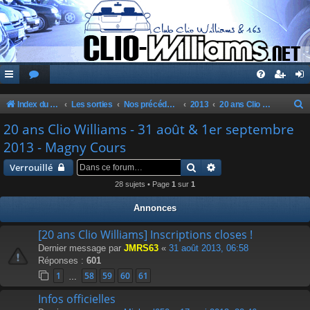
Index du forum
Les sorties
Nos précédentes sorties
2013
20 ans Clio Williams - 31 août & 1er septembre 2013 - Magny Cours
e
20 ans Clio Williams - 31 août & 1er septembre
c
2013 - Magny Cours
h
Rechercher
Recherche avancée
Verrouillé
e
28 sujets • Page
1
sur
1
r
Annonces
c
h
[20 ans Clio Williams] Inscriptions closes !
Dernier message par
JMRS63
«
31 août 2013, 06:58
e
Réponses :
601
r
1
58
59
60
61
…
Infos officielles