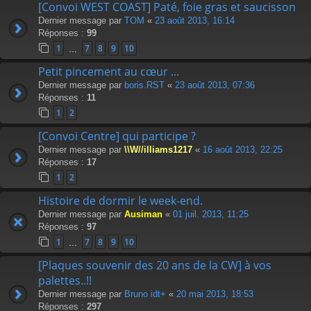
[Convoi WEST COAST] Paté, foie gras et saucisson
Dernier message par
TOM
«
23 août 2013, 16:14
Réponses :
99
1
7
8
9
10
…
Petit pincement au cœur ...
Dernier message par
boris.RST
«
23 août 2013, 07:36
Réponses :
11
1
2
[Convoi Centre] qui participe ?
Dernier message par
\\W//illiams1217
«
16 août 2013, 22:25
Réponses :
17
1
2
Histoire de dormir le week-end.
Dernier message par
Ausiman
«
01 juil. 2013, 11:25
Réponses :
97
1
7
8
9
10
…
[Plaques souvenir des 20 ans de la CW] à vos
palettes..!!
Dernier message par
Bruno idt+
«
20 mai 2013, 18:53
Réponses :
297