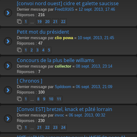
[convoi nord ouest] cidre et galette saucisse
Dernier message par
Fred1916S
«
12 sept. 2013, 17:46
Réponses :
216
1
19
20
21
22
…
Petit mot du président
Dernier message par
clio powa
«
10 sept. 2013, 21:45
Réponses :
47
1
2
3
4
5
Concours de la plus belle williams
Dernier message par
collector
«
08 sept. 2013, 23:14
Réponses :
7
[ Chronos ]
Dernier message par
Spildoom
«
06 sept. 2013, 21:09
Réponses :
100
1
8
9
10
11
…
[Convoi EST] bretzel, knack et pâté lorrain
Dernier message par
invoc
«
06 sept. 2013, 00:32
Réponses :
230
1
21
22
23
24
…