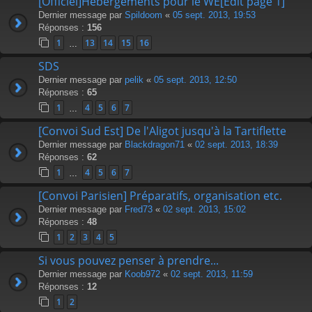
[Officiel]Hébergements pour le WE[Edit page 1]
Dernier message par
Spildoom
«
05 sept. 2013, 19:53
Réponses :
156
1
13
14
15
16
…
SDS
Dernier message par
pelik
«
05 sept. 2013, 12:50
Réponses :
65
1
4
5
6
7
…
[Convoi Sud Est] De l'Aligot jusqu'à la Tartiflette
Dernier message par
Blackdragon71
«
02 sept. 2013, 18:39
Réponses :
62
1
4
5
6
7
…
[Convoi Parisien] Préparatifs, organisation etc.
Dernier message par
Fred73
«
02 sept. 2013, 15:02
Réponses :
48
1
2
3
4
5
Si vous pouvez penser à prendre...
Dernier message par
Koob972
«
02 sept. 2013, 11:59
Réponses :
12
1
2