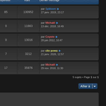
Réponses
Vues
Dernier message
e
r
par
Spildoom
n
85
130952
27 janv. 2019, 23:17
i
e
r
par
Michaël
m
0
11663
13 déc. 2018, 16:49
e
s
s
par
Coyote
a
0
13016
28 juin 2012, 10:47
g
e
par
clio powa
7
3212
21 janv. 2026, 12:57
par
Michaël
17
35976
29 nov. 2018, 11:30
5 sujets • Page
1
sur
1
Aller à