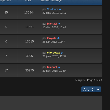
Réponses
Vues
Dernier message
e
r
par
Spildoom
n
85
130944
27 janv. 2019, 23:17
i
e
r
par
Michaël
m
0
11661
13 déc. 2018, 16:49
e
s
s
par
Coyote
a
0
13015
28 juin 2012, 10:47
g
e
par
clio powa
7
3205
21 janv. 2026, 12:57
par
Michaël
17
35975
29 nov. 2018, 11:30
5 sujets • Page
1
sur
1
Aller à