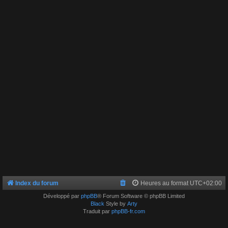
Index du forum
Heures au format
UTC+02:00
Développé par
phpBB
® Forum Software © phpBB Limited
Black
Style by
Arty
Traduit par
phpBB-fr.com