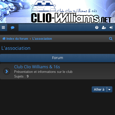
Index du forum
L'association
e
L'association
c
Forum
h
e
Club Clio Williams & 16s
Présentation et informations sur le club
r
Sujets :
9
c
h
Aller à
e
r