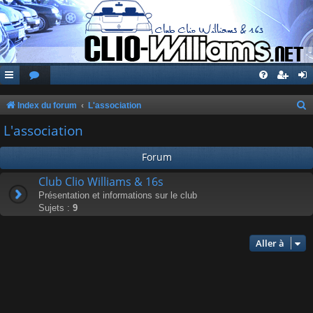
Index du forum
L'association
e
L'association
c
Forum
h
e
Club Clio Williams & 16s
Présentation et informations sur le club
r
Sujets :
9
c
h
Aller à
e
r