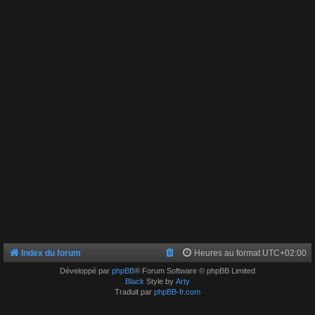
Index du forum
Heures au format
UTC+02:00
Développé par
phpBB
® Forum Software © phpBB Limited
Black
Style by
Arty
Traduit par
phpBB-fr.com