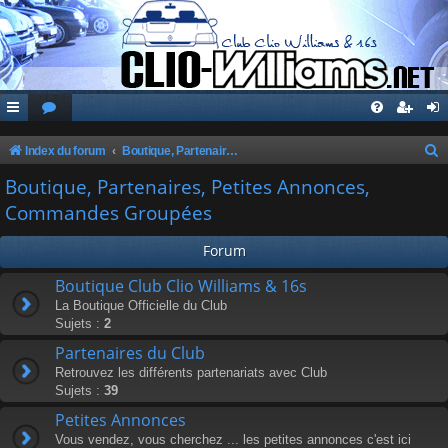
Index du forum
Boutique, Partenaires, Petites Annonces, Commandes Groupées
e
Boutique, Partenaires, Petites Annonces,
c
Commandes Groupées
h
Forum
e
r
Boutique Club Clio Williams & 16s
La Boutique Officielle du Club
c
Sujets :
2
h
Partenaires du Club
e
Retrouvez les différents partenariats avec Club
r
Sujets :
39
Petites Annonces
Vous vendez, vous cherchez ... les petites annonces c'est ici