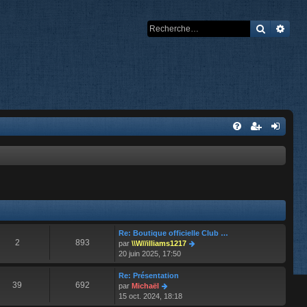
Recherch
Rech
Re: Boutique officielle Club …
2
893
V
par
\\W//illiams1217
o
20 juin 2025, 17:50
i
r
Re: Présentation
l
39
692
V
par
Michaël
e
o
15 oct. 2024, 18:18
d
i