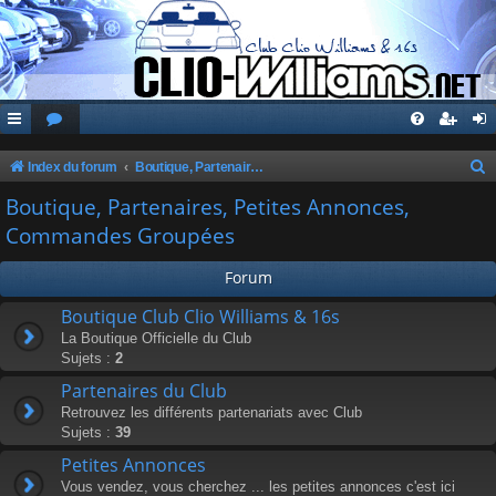
Index du forum
Boutique, Partenaires, Petites Annonces, Commandes Groupées
e
Boutique, Partenaires, Petites Annonces,
c
Commandes Groupées
h
Forum
e
r
Boutique Club Clio Williams & 16s
La Boutique Officielle du Club
c
Sujets :
2
h
Partenaires du Club
e
Retrouvez les différents partenariats avec Club
r
Sujets :
39
Petites Annonces
Vous vendez, vous cherchez ... les petites annonces c'est ici