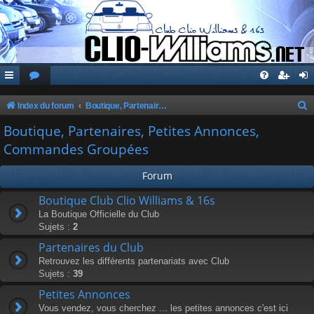
Index du forum
Boutique, Partenaires, Petites Annonces, Commandes Groupées
e
Boutique, Partenaires, Petites Annonces,
c
Commandes Groupées
h
Forum
e
r
Boutique Club Clio Williams & 16s
La Boutique Officielle du Club
c
Sujets :
2
h
Partenaires du Club
e
Retrouvez les différents partenariats avec Club
r
Sujets :
39
Petites Annonces
Vous vendez, vous cherchez ... les petites annonces c'est ici