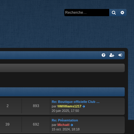
Recherch
Rech
Re: Boutique officielle Club …
2
893
V
par
\\W//illiams1217
o
20 juin 2025, 17:50
i
r
Re: Présentation
l
39
692
V
par
Michaël
e
o
15 oct. 2024, 18:18
d
i