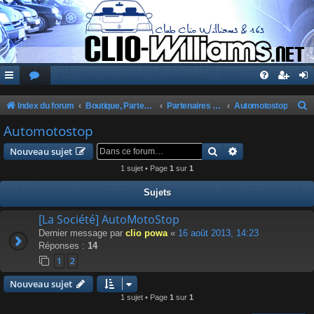
Index du forum
Boutique, Partenaires, Petites Annonces, Commandes Groupées
Partenaires du Club
Automotostop
e
Automotostop
c
Rechercher
Recherche avanc
Nouveau sujet
h
1 sujet • Page
1
sur
1
e
Sujets
r
c
[La Société] AutoMotoStop
Dernier message par
clio powa
«
16 août 2013, 14:23
h
Réponses :
14
e
1
2
r
Nouveau sujet
1 sujet • Page
1
sur
1