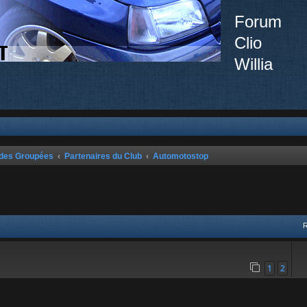
Forum
Clio
Willia
ndes Groupées
Partenaires du Club
Automotostop
vancée
1
2