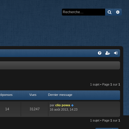
Recherch
Rech
1 sujet • Page
1
sur
1
Réponses
Vues
Dernier message
par
clio powa
14
31247
16 août 2013, 14:23
1 sujet • Page
1
sur
1