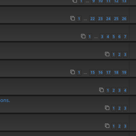
1
9
10
11
12
13
…
1
22
23
24
25
26
…
1
3
4
5
6
7
…
1
2
3
1
15
16
17
18
19
…
1
2
3
4
ions.
1
2
3
1
2
3