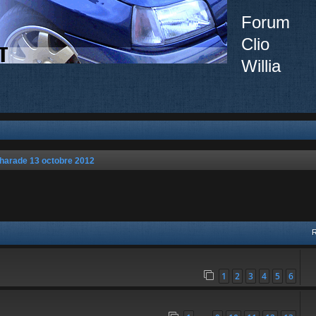
Forum
Clio
Willia
harade 13 octobre 2012
vancée
1
2
3
4
5
6