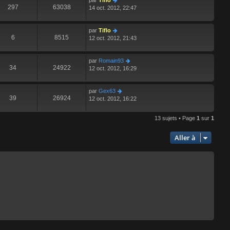
par
Tiflo
297
63038
14 oct. 2012, 22:47
par
Tiflo
6
8515
12 oct. 2012, 21:43
par
Romain93
34
24922
12 oct. 2012, 16:29
par
Gex63
39
26924
12 oct. 2012, 16:22
13 sujets • Page
1
sur
1
Aller à