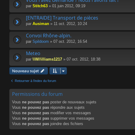
Vous l'avez demandé ? Nous l'avons fait !
par
Stitch63
» 01 juin 2012, 09:19
[ENTRAIDE] Transport de pièces
par
Ausiman
» 11 oct. 2012, 10:24
Convoi Rhône-alpin.
par
Spildoom
» 07 oct. 2012, 16:54
Meteo
par
\\W//illiams1217
» 07 oct. 2012, 18:38
Nouveau sujet
Retourner à l’index du forum
Permissions du forum
Vous
ne pouvez pas
poster de nouveaux sujets
Vous
ne pouvez pas
répondre aux sujets
Vous
ne pouvez pas
modifier vos messages
Vous
ne pouvez pas
supprimer vos messages
Vous
ne pouvez pas
joindre des fichiers