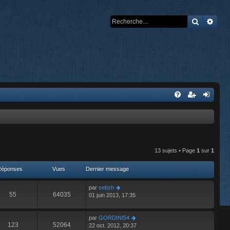
Recherch
Rech
13 sujets • Page
1
sur
1
Réponses
Vues
Dernier message
par
sebzh
55
64035
01 juin 2013, 17:35
par
GORDINI54
123
52064
22 oct. 2012, 20:37