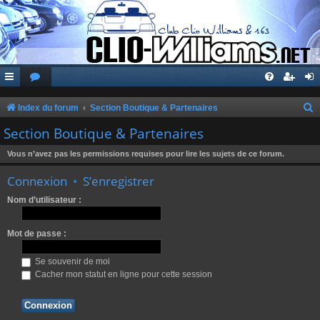
Index du forum
Section Boutique & Partenaires
e
Section Boutique & Partenaires
c
Vous n’avez pas les permissions requises pour lire les sujets de ce forum.
h
Connexion
•
S’enregistrer
e
r
Nom d’utilisateur :
c
Mot de passe :
h
e
Se souvenir de moi
r
Cacher mon statut en ligne pour cette session