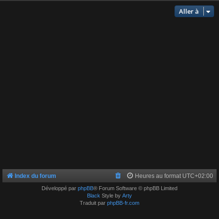
Aller à
Index du forum
Heures au format
UTC+02:00
Développé par
phpBB
® Forum Software © phpBB Limited
Black
Style by
Arty
Traduit par
phpBB-fr.com