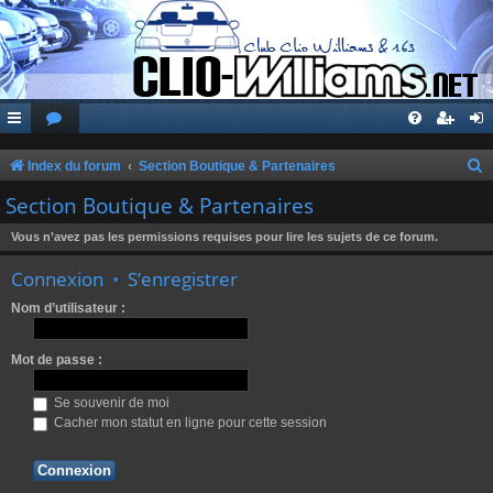
Index du forum
Section Boutique & Partenaires
e
Section Boutique & Partenaires
c
Vous n’avez pas les permissions requises pour lire les sujets de ce forum.
h
Connexion
•
S’enregistrer
e
r
Nom d’utilisateur :
c
Mot de passe :
h
e
Se souvenir de moi
r
Cacher mon statut en ligne pour cette session