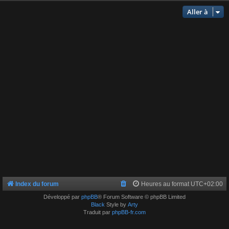
Aller à
Index du forum
Heures au format
UTC+02:00
Développé par
phpBB
® Forum Software © phpBB Limited
Black
Style by
Arty
Traduit par
phpBB-fr.com