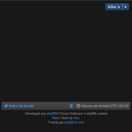
Aller à
Index du forum
Heures au format
UTC+02:00
Développé par
phpBB
® Forum Software © phpBB Limited
Black
Style by
Arty
Traduit par
phpBB-fr.com