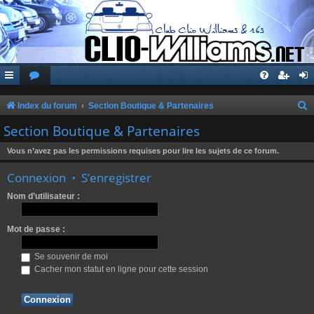
Index du forum
Section Boutique & Partenaires
e
Section Boutique & Partenaires
c
Vous n’avez pas les permissions requises pour lire les sujets de ce forum.
h
Connexion
•
S’enregistrer
e
r
Nom d’utilisateur :
c
Mot de passe :
h
e
Se souvenir de moi
r
Cacher mon statut en ligne pour cette session