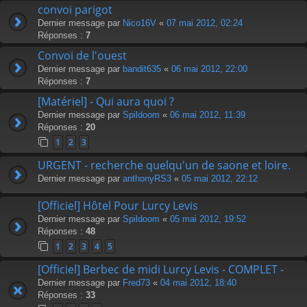
convoi parigot
Dernier message par
Nico16V
«
07 mai 2012, 02:24
Réponses :
7
Convoi de l'ouest
Dernier message par
bandit635
«
06 mai 2012, 22:00
Réponses :
7
[Matériel] - Qui aura quoi ?
Dernier message par
Spildoom
«
06 mai 2012, 11:39
Réponses :
20
1
2
3
URGENT - recherche quelqu'un de saone et loire.
Dernier message par
anthonyRS3
«
05 mai 2012, 22:12
[Officiel] Hôtel Pour Lurcy Levis
Dernier message par
Spildoom
«
05 mai 2012, 19:52
Réponses :
48
1
2
3
4
5
[Officiel] Berbec de midi Lurcy Levis - COMPLET -
Dernier message par
Fred73
«
04 mai 2012, 18:40
Réponses :
33