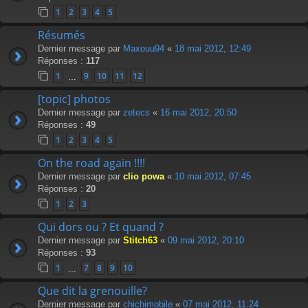
1
2
3
4
5
Résumés
Dernier message par
Maxouu94
«
18 mai 2012, 12:49
Réponses :
117
1
9
10
11
12
…
[topic] photos
Dernier message par
zetecs
«
16 mai 2012, 20:50
Réponses :
49
1
2
3
4
5
On the road again !!!!
Dernier message par
clio powa
«
10 mai 2012, 07:45
Réponses :
20
1
2
3
Qui dors ou ? Et quand ?
Dernier message par
Stitch63
«
09 mai 2012, 20:10
Réponses :
93
1
7
8
9
10
…
Que dit la grenouille?
Dernier message par
chichimobile
«
07 mai 2012, 11:24