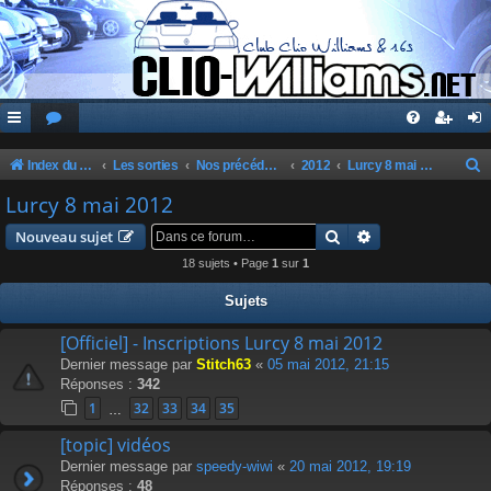
Index du forum
Les sorties
Nos précédentes sorties
2012
Lurcy 8 mai 2012
e
Lurcy 8 mai 2012
c
Rechercher
Recherche avanc
Nouveau sujet
h
18 sujets • Page
1
sur
1
e
Sujets
r
c
[Officiel] - Inscriptions Lurcy 8 mai 2012
Dernier message par
Stitch63
«
05 mai 2012, 21:15
h
Réponses :
342
e
1
32
33
34
35
…
r
[topic] vidéos
Dernier message par
speedy-wiwi
«
20 mai 2012, 19:19
Réponses :
48