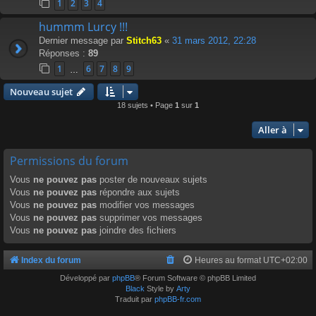
1
2
3
4
hummm Lurcy !!!
Dernier message par
Stitch63
«
31 mars 2012, 22:28
Réponses :
89
1
6
7
8
9
…
Nouveau sujet
18 sujets • Page
1
sur
1
Aller à
Permissions du forum
Vous
ne pouvez pas
poster de nouveaux sujets
Vous
ne pouvez pas
répondre aux sujets
Vous
ne pouvez pas
modifier vos messages
Vous
ne pouvez pas
supprimer vos messages
Vous
ne pouvez pas
joindre des fichiers
Index du forum
Heures au format
UTC+02:00
Développé par
phpBB
® Forum Software © phpBB Limited
Black
Style by
Arty
Traduit par
phpBB-fr.com