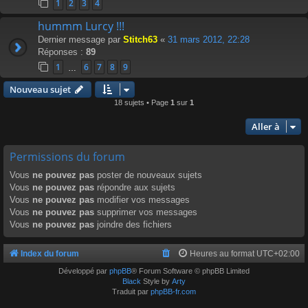
1
2
3
4
hummm Lurcy !!!
Dernier message par
Stitch63
«
31 mars 2012, 22:28
Réponses :
89
1
6
7
8
9
…
Nouveau sujet
18 sujets • Page
1
sur
1
Aller à
Permissions du forum
Vous
ne pouvez pas
poster de nouveaux sujets
Vous
ne pouvez pas
répondre aux sujets
Vous
ne pouvez pas
modifier vos messages
Vous
ne pouvez pas
supprimer vos messages
Vous
ne pouvez pas
joindre des fichiers
Index du forum
Heures au format
UTC+02:00
Développé par
phpBB
® Forum Software © phpBB Limited
Black
Style by
Arty
Traduit par
phpBB-fr.com