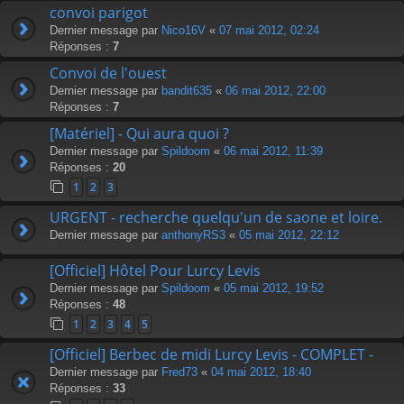
convoi parigot
Dernier message par
Nico16V
«
07 mai 2012, 02:24
Réponses :
7
Convoi de l'ouest
Dernier message par
bandit635
«
06 mai 2012, 22:00
Réponses :
7
[Matériel] - Qui aura quoi ?
Dernier message par
Spildoom
«
06 mai 2012, 11:39
Réponses :
20
1
2
3
URGENT - recherche quelqu'un de saone et loire.
Dernier message par
anthonyRS3
«
05 mai 2012, 22:12
[Officiel] Hôtel Pour Lurcy Levis
Dernier message par
Spildoom
«
05 mai 2012, 19:52
Réponses :
48
1
2
3
4
5
[Officiel] Berbec de midi Lurcy Levis - COMPLET -
Dernier message par
Fred73
«
04 mai 2012, 18:40
Réponses :
33