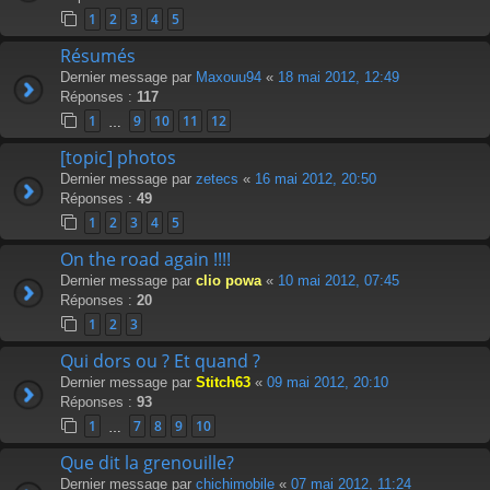
1
2
3
4
5
Résumés
Dernier message par
Maxouu94
«
18 mai 2012, 12:49
Réponses :
117
1
9
10
11
12
…
[topic] photos
Dernier message par
zetecs
«
16 mai 2012, 20:50
Réponses :
49
1
2
3
4
5
On the road again !!!!
Dernier message par
clio powa
«
10 mai 2012, 07:45
Réponses :
20
1
2
3
Qui dors ou ? Et quand ?
Dernier message par
Stitch63
«
09 mai 2012, 20:10
Réponses :
93
1
7
8
9
10
…
Que dit la grenouille?
Dernier message par
chichimobile
«
07 mai 2012, 11:24