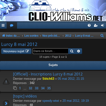
Index du forum
Les sorties
Nos précédentes sorties
2012
Lurcy 8 mai 2012
e
Lurcy 8 mai 2012
c
Rechercher
Recherche avanc
Nouveau sujet
h
18 sujets • Page
1
sur
1
e
Sujets
r
c
[Officiel] - Inscriptions Lurcy 8 mai 2012
Dernier message par
Stitch63
«
05 mai 2012, 21:15
h
Réponses :
342
e
1
32
33
34
35
…
r
[topic] vidéos
Dernier message par
speedy-wiwi
«
20 mai 2012, 19:19
Réponses :
48