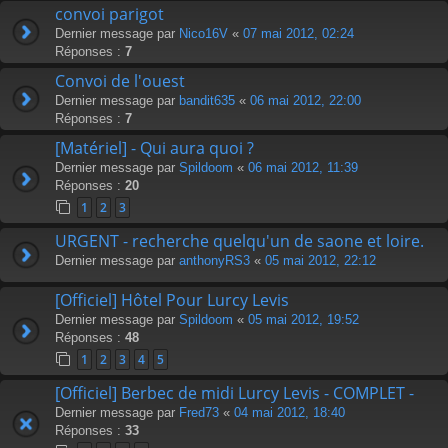
convoi parigot
Dernier message par
Nico16V
«
07 mai 2012, 02:24
Réponses :
7
Convoi de l'ouest
Dernier message par
bandit635
«
06 mai 2012, 22:00
Réponses :
7
[Matériel] - Qui aura quoi ?
Dernier message par
Spildoom
«
06 mai 2012, 11:39
Réponses :
20
1
2
3
URGENT - recherche quelqu'un de saone et loire.
Dernier message par
anthonyRS3
«
05 mai 2012, 22:12
[Officiel] Hôtel Pour Lurcy Levis
Dernier message par
Spildoom
«
05 mai 2012, 19:52
Réponses :
48
1
2
3
4
5
[Officiel] Berbec de midi Lurcy Levis - COMPLET -
Dernier message par
Fred73
«
04 mai 2012, 18:40
Réponses :
33