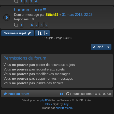
1
2
3
4
hummm Lurcy !!!
Dernier message par
Stitch63
«
31 mars 2012, 22:28
Réponses :
89
1
6
7
8
9
…
Nouveau sujet
18 sujets • Page
1
sur
1
Aller à
Permissions du forum
Vous
ne pouvez pas
poster de nouveaux sujets
Vous
ne pouvez pas
répondre aux sujets
Vous
ne pouvez pas
modifier vos messages
Vous
ne pouvez pas
supprimer vos messages
Vous
ne pouvez pas
joindre des fichiers
Index du forum
Heures au format
UTC+02:00
Développé par
phpBB
® Forum Software © phpBB Limited
Black
Style by
Arty
Traduit par
phpBB-fr.com