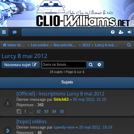
Index du forum
Les sorties
Nos précédentes sorties
2012
Lurcy 8 mai 2012
e
Lurcy 8 mai 2012
c
Rechercher
Recherche avanc
Nouveau sujet
h
18 sujets • Page
1
sur
1
e
Sujets
r
c
[Officiel] - Inscriptions Lurcy 8 mai 2012
Dernier message par
Stitch63
«
05 mai 2012, 21:15
h
Réponses :
342
e
1
32
33
34
35
…
r
[topic] vidéos
Dernier message par
speedy-wiwi
«
20 mai 2012, 19:19
Réponses :
48