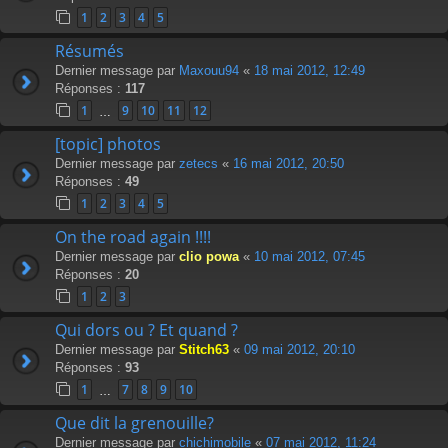
1
2
3
4
5
Résumés
Dernier message par
Maxouu94
«
18 mai 2012, 12:49
Réponses :
117
1
9
10
11
12
…
[topic] photos
Dernier message par
zetecs
«
16 mai 2012, 20:50
Réponses :
49
1
2
3
4
5
On the road again !!!!
Dernier message par
clio powa
«
10 mai 2012, 07:45
Réponses :
20
1
2
3
Qui dors ou ? Et quand ?
Dernier message par
Stitch63
«
09 mai 2012, 20:10
Réponses :
93
1
7
8
9
10
…
Que dit la grenouille?
Dernier message par
chichimobile
«
07 mai 2012, 11:24