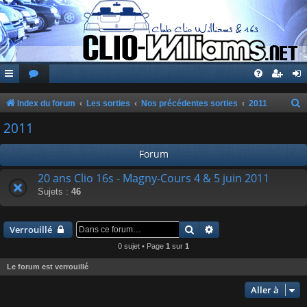
Index du forum
Les sorties
Nos précédentes sorties
2011
e
2011
c
Forum
h
e
20 ans Clio 16s - Magny-Cours 4 & 5 juin 2011
Sujets :
46
r
c
Rechercher
Recherche avancée
h
Verrouillé
e
0 sujet • Page
1
sur
1
r
Le forum est verrouillé
Aller à