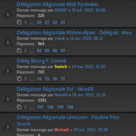
Délégation Régionale Midi Pyrénées
Dernier message par
GIGI97
«
30 juil. 2023, 18:48
Réponses :
226
1
20
21
22
23
…
Délégation Régionale Rhône-Alpes - Délégué : Alex.
Dernier message par
sneuk
«
15 avr. 2023, 08:11
Réponses :
964
1
94
95
96
97
…
Délég Bourg F. Comté
Dernier message par
Switch
«
14 mai 2022, 11:30
Réponses :
765
1
74
75
76
77
…
Délégation Régionale Est - Nico68
Dernier message par
Nono68
«
29 avr. 2022, 21:31
Réponses :
1591
1
157
158
159
160
…
Délégation Régionale Limousin - Pauline Plsn
Storm
Dernier message par
Michaël
«
19 oct. 2021, 20:18
Réponses :
6