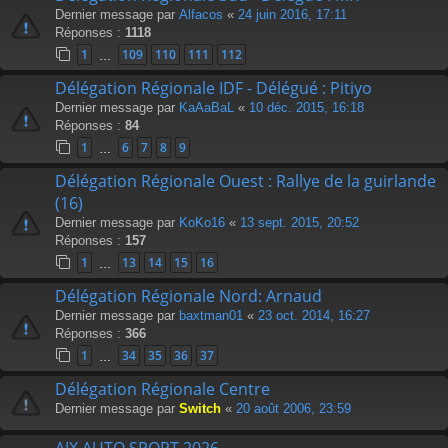
Dernier message par
Alfacos
«
24 juin 2016, 17:11
Réponses :
1118
1
109
110
111
112
…
Délégation Régionale IDF - Délégué : Pitiyo
Dernier message par
KaAaBaL
«
10 déc. 2015, 16:18
Réponses :
84
1
6
7
8
9
…
Délégation Régionale Ouest : Rallye de la guirlande
(16)
Dernier message par
KoKo16
«
13 sept. 2015, 20:52
Réponses :
157
1
13
14
15
16
…
Délégation Régionale Nord: Arnaud
Dernier message par
baxtman01
«
23 oct. 2014, 16:27
Réponses :
366
1
34
35
36
37
…
Délégation Régionale Centre
Dernier message par
Switch
«
20 août 2006, 23:59
AIX AUTO SPORT 2026