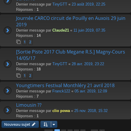
Dernier message par
TinyGTT
«
23 août 2019, 22:25
Réponses :
1
Journée CARCO circuit de Pouilly en Auxois 29 juin
2019
Dernier message par
Claude21
«
11 juin 2019, 07:35
Réponses :
14
1
2
[Sortie Piste 2017 Club Megane R.S.] Magny-Cours
14/05/17
Dernier message par
TinyGTT
«
28 avr. 2019, 23:22
Réponses :
18
1
2
Youngtimers Festival Monthléry 21 avril 2018
Dernier message par
Franck122
«
05 avr. 2019, 12:09
Réponses :
7
Limousin ??
Dernier message par
clio powa
«
25 nov. 2018, 15:32
Réponses :
1
Nouveau sujet