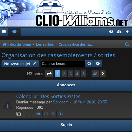
Index du forum
Les sorties
Organisation des rassemblements / sorties
e
Organisation des rassemblements / sorties
c
Rechercher
Recherche avanc
Nouveau sujet
h
Page
1
sur
48
1
2
3
4
5
48
Suivante
1434 sujets
…
e
r
Annonces
c
Calendrier Des Sorties Pistes
h
Dernier message par
Spildoom
«
18 févr. 2016, 20:55
e
Réponses :
301
r
1
28
29
30
31
…
Sujets