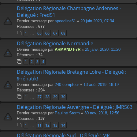
Délégation Régionale Champagne Ardennes -
Délégué : Fred51
Dernier message par
speedline51
«
20 juin 2020, 07:34
Réponses :
677
1
65
66
67
68
…
Délégation Régionale Normandie
Dernier message par
ARMAND F7R
«
25 janv. 2020, 11:20
Réponses :
34
1
2
3
4
Délégation Régionale Bretagne Loire - Délégué :
!Frénatik!
Dernier message par
240 compteur
«
13 août 2019, 18:19
Réponses :
294
1
27
28
29
30
…
Délégation Régionale Auvergne - Délégué : JMRS63
Dernier message par
Pauline Storm
«
30 nov. 2018, 12:56
Réponses :
137
1
11
12
13
14
…
Délégation Régionale Sud - Délégué : MR