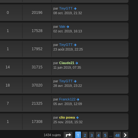
par
TinyGTT
0
20196
08 oct. 2019, 21:32
par
Vale
1
17528
02 oct. 2019, 16:13
par
TinyGTT
1
17952
23 août 2019, 22:25
par
Claude21
14
31715
11 juin 2019, 07:35
par
TinyGTT
18
37020
28 avr. 2019, 23:22
par
Franck122
7
21325
05 avr. 2019, 12:09
par
clio powa
1
17308
25 nov. 2018, 15:32
Page
1
sur
48
1
2
3
4
5
48
Suiv
1434 sujets
…