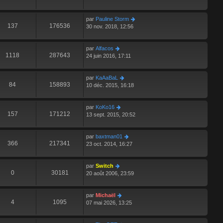
par
Pauline Storm
137
176536
30 nov. 2018, 12:56
par
Alfacos
1118
287643
24 juin 2016, 17:11
par
KaAaBaL
84
158893
10 déc. 2015, 16:18
par
KoKo16
157
171212
13 sept. 2015, 20:52
par
baxtman01
366
217341
23 oct. 2014, 16:27
par
Switch
0
30181
20 août 2006, 23:59
par
Michaël
4
1095
07 mai 2026, 13:25