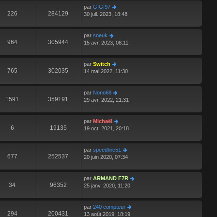
par
GIGI97
226
284129
30 juil. 2023, 18:48
par
sneuk
964
305944
15 avr. 2023, 08:11
par
Switch
765
302035
14 mai 2022, 11:30
par
Nono68
1591
359191
29 avr. 2022, 21:31
par
Michaël
6
19135
19 oct. 2021, 20:18
par
speedline51
677
252537
20 juin 2020, 07:34
par
ARMAND F7R
34
96352
25 janv. 2020, 11:20
par
240 compteur
294
200431
13 août 2019, 18:19