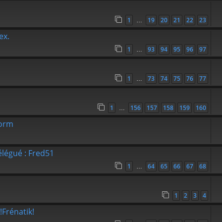
1
19
20
21
22
23
…
ex.
1
93
94
95
96
97
…
1
73
74
75
76
77
…
1
156
157
158
159
160
…
torm
légué : Fred51
1
64
65
66
67
68
…
1
2
3
4
!Frénatik!