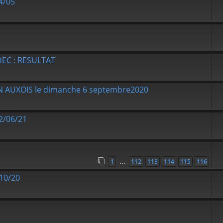
4/05
DEC : RESULTAT
 EN AUXOIS le dimanche 6 septembre2020
12/06/21
1
112
113
114
115
116
…
/10/20