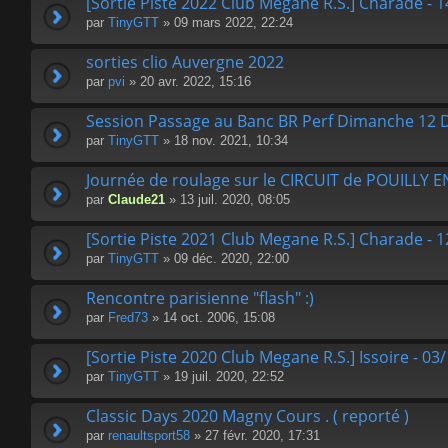
[Sortie Piste 2022 Club Megane R.S.] Charade - 1
par
TinyGTT
» 09 mars 2022, 22:24
sorties clio Auvergne 2022
par
pvi
» 20 avr. 2022, 15:16
Session Passage au Banc BR Perf Dimanche 12 
par
TinyGTT
» 18 nov. 2021, 10:34
Journée de roulage sur le CIRCUIT de POUILLY
par
Claude21
» 13 juil. 2020, 08:05
[Sortie Piste 2021 Club Megane R.S.] Charade - 
par
TinyGTT
» 09 déc. 2020, 22:00
Rencontre parisienne "flash" :)
par
Fred73
» 14 oct. 2006, 15:08
[Sortie Piste 2020 Club Megane R.S.] Issoire - 03
par
TinyGTT
» 19 juil. 2020, 22:52
Classic Days 2020 Magny Cours . ( reporté )
par
renaultsport58
» 27 févr. 2020, 17:31