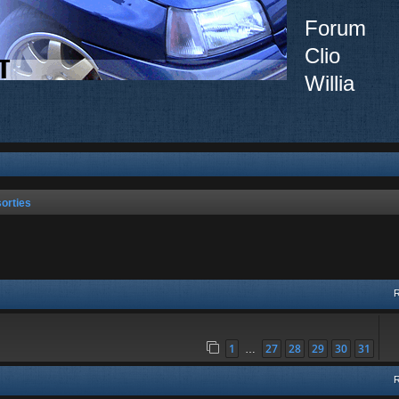
Forum
Clio
Willia
orties
vancée
1
27
28
29
30
31
…