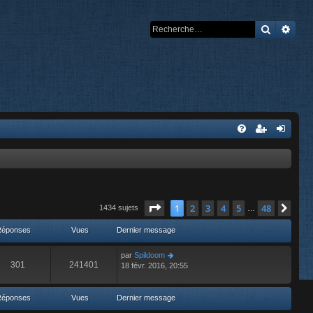
Recherch
Rech
Page
1
sur
48
1
2
3
4
5
48
Suiv
1434 sujets
…
Réponses
Vues
Dernier message
par
Spildoom
301
241401
18 févr. 2016, 20:55
Réponses
Vues
Dernier message