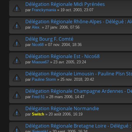
Délégation Régionale Midi Pyrénées
par
Franckymania
» 19 oct. 2003, 23:07
Délégation Régionale Rhône-Alpes - Délégué : Al
par
Alex.
» 27 janv. 2006, 07:56
Délég Bourg F. Comté
par
Nico68
» 07 nov. 2004, 18:36
Délégation Régionale Est - Nico68
par
Miaouw67
» 23 avr. 2005, 23:24
Délégation Régionale Limousin - Pauline Plsn S
par
Pauline Storm
» 25 nov. 2018, 20:42
Délégation Régionale Champagne Ardennes - Dé
par
Fred 51
» 28 mars 2006, 14:47
Délégation Régionale Normandie
par
Switch
» 20 août 2006, 16:19
Délégation Régionale Bretagne Loire - Délégué : 
par
!Frénatik!
» 20 sept. 2005, 16:34