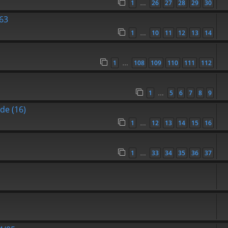
1
26
27
28
29
30
…
S63
1
10
11
12
13
14
…
1
108
109
110
111
112
…
1
5
6
7
8
9
…
de (16)
1
12
13
14
15
16
…
1
33
34
35
36
37
…