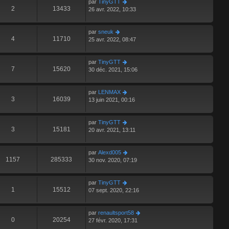
par
TinyGTT
2
13433
26 avr. 2022, 10:33
par
sneuk
4
11710
25 avr. 2022, 08:47
par
TinyGTT
7
15620
30 déc. 2021, 15:06
par
LENMAX
3
16039
13 juin 2021, 00:16
par
TinyGTT
3
15181
20 avr. 2021, 13:11
par
Alexd005
1157
285333
30 nov. 2020, 07:19
par
TinyGTT
1
15512
07 sept. 2020, 22:16
par
renaultsport58
0
20254
27 févr. 2020, 17:31