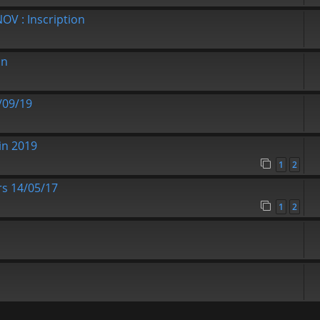
OV : Inscription
in
/09/19
in 2019
1
2
rs 14/05/17
1
2