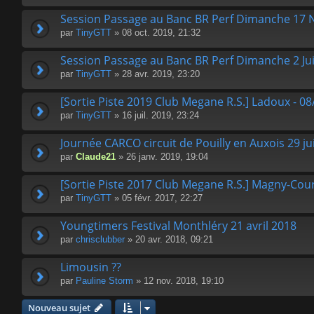
Session Passage au Banc BR Perf Dimanche 17 N
par
TinyGTT
» 08 oct. 2019, 21:32
Session Passage au Banc BR Perf Dimanche 2 Ju
par
TinyGTT
» 28 avr. 2019, 23:20
[Sortie Piste 2019 Club Megane R.S.] Ladoux - 08
par
TinyGTT
» 16 juil. 2019, 23:24
Journée CARCO circuit de Pouilly en Auxois 29 ju
par
Claude21
» 26 janv. 2019, 19:04
[Sortie Piste 2017 Club Megane R.S.] Magny-Cou
par
TinyGTT
» 05 févr. 2017, 22:27
Youngtimers Festival Monthléry 21 avril 2018
par
chrisclubber
» 20 avr. 2018, 09:21
Limousin ??
par
Pauline Storm
» 12 nov. 2018, 19:10
Nouveau sujet