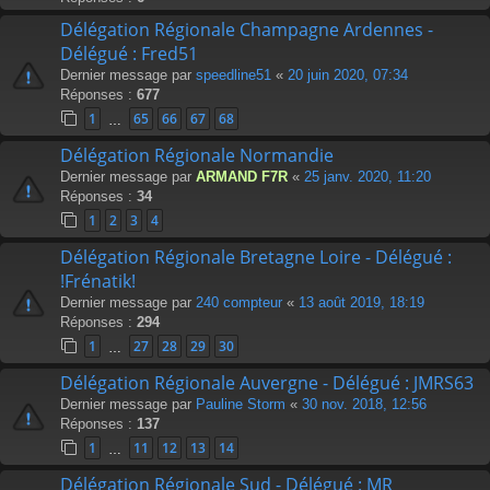
Délégation Régionale Champagne Ardennes -
Délégué : Fred51
Dernier message par
speedline51
«
20 juin 2020, 07:34
Réponses :
677
1
65
66
67
68
…
Délégation Régionale Normandie
Dernier message par
ARMAND F7R
«
25 janv. 2020, 11:20
Réponses :
34
1
2
3
4
Délégation Régionale Bretagne Loire - Délégué :
!Frénatik!
Dernier message par
240 compteur
«
13 août 2019, 18:19
Réponses :
294
1
27
28
29
30
…
Délégation Régionale Auvergne - Délégué : JMRS63
Dernier message par
Pauline Storm
«
30 nov. 2018, 12:56
Réponses :
137
1
11
12
13
14
…
Délégation Régionale Sud - Délégué : MR