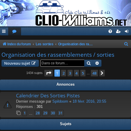
Index du forum
Les sorties
Organisation des rassemblements / sorties
e
Organisation des rassemblements / sorties
c
Rechercher
Recherche avanc
Nouveau sujet
h
Page
1
sur
48
1
2
3
4
5
48
Suivante
1434 sujets
…
e
r
Annonces
c
Calendrier Des Sorties Pistes
h
Dernier message par
Spildoom
«
18 févr. 2016, 20:55
e
Réponses :
301
r
1
28
29
30
31
…
Sujets