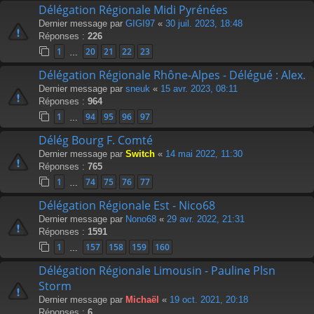
Délégation Régionale Midi Pyrénées
Dernier message par
GIGI97
«
30 juil. 2023, 18:48
Réponses :
226
1
20
21
22
23
…
Délégation Régionale Rhône-Alpes - Délégué : Alex.
Dernier message par
sneuk
«
15 avr. 2023, 08:11
Réponses :
964
1
94
95
96
97
…
Délég Bourg F. Comté
Dernier message par
Switch
«
14 mai 2022, 11:30
Réponses :
765
1
74
75
76
77
…
Délégation Régionale Est - Nico68
Dernier message par
Nono68
«
29 avr. 2022, 21:31
Réponses :
1591
1
157
158
159
160
…
Délégation Régionale Limousin - Pauline Plsn
Storm
Dernier message par
Michaël
«
19 oct. 2021, 20:18
Réponses :
6