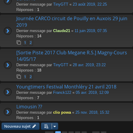
Dernier message par
TinyGTT
«
23 août 2019, 22:25
Réponses :
1
Journée CARCO circuit de Pouilly en Auxois 29 juin
2019
Dernier message par
Claude21
«
11 juin 2019, 07:35
Réponses :
14
1
2
[Sortie Piste 2017 Club Megane R.S.] Magny-Cours
14/05/17
Dernier message par
TinyGTT
«
28 avr. 2019, 23:22
Réponses :
18
1
2
Youngtimers Festival Monthléry 21 avril 2018
Dernier message par
Franck122
«
05 avr. 2019, 12:09
Réponses :
7
Limousin ??
Dernier message par
clio powa
«
25 nov. 2018, 15:32
Réponses :
1
Nouveau sujet