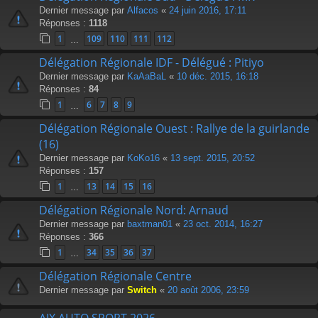
Dernier message par
Alfacos
«
24 juin 2016, 17:11
Réponses :
1118
1
109
110
111
112
…
Délégation Régionale IDF - Délégué : Pitiyo
Dernier message par
KaAaBaL
«
10 déc. 2015, 16:18
Réponses :
84
1
6
7
8
9
…
Délégation Régionale Ouest : Rallye de la guirlande
(16)
Dernier message par
KoKo16
«
13 sept. 2015, 20:52
Réponses :
157
1
13
14
15
16
…
Délégation Régionale Nord: Arnaud
Dernier message par
baxtman01
«
23 oct. 2014, 16:27
Réponses :
366
1
34
35
36
37
…
Délégation Régionale Centre
Dernier message par
Switch
«
20 août 2006, 23:59
AIX AUTO SPORT 2026