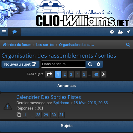
Index du forum
Les sorties
Organisation des rassemblements / sorties
e
Organisation des rassemblements / sorties
c
Rechercher
Recherche avanc
Nouveau sujet
h
Page
1
sur
48
1
2
3
4
5
48
Suivante
1434 sujets
…
e
r
Annonces
c
Calendrier Des Sorties Pistes
h
Dernier message par
Spildoom
«
18 févr. 2016, 20:55
e
Réponses :
301
r
1
28
29
30
31
…
Sujets