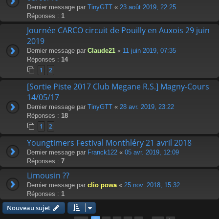
Dernier message par
TinyGTT
«
23 août 2019, 22:25
Réponses :
1
Journée CARCO circuit de Pouilly en Auxois 29 juin
2019
Dernier message par
Claude21
«
11 juin 2019, 07:35
Réponses :
14
1
2
[Sortie Piste 2017 Club Megane R.S.] Magny-Cours
14/05/17
Dernier message par
TinyGTT
«
28 avr. 2019, 23:22
Réponses :
18
1
2
Youngtimers Festival Monthléry 21 avril 2018
Dernier message par
Franck122
«
05 avr. 2019, 12:09
Réponses :
7
Limousin ??
Dernier message par
clio powa
«
25 nov. 2018, 15:32
Réponses :
1
Nouveau sujet