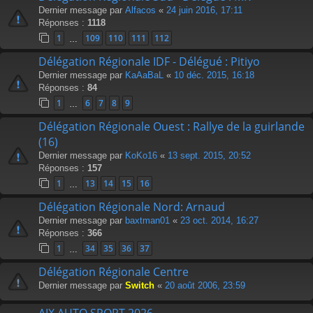
Dernier message par
Alfacos
«
24 juin 2016, 17:11
Réponses :
1118
1
109
110
111
112
…
Délégation Régionale IDF - Délégué : Pitiyo
Dernier message par
KaAaBaL
«
10 déc. 2015, 16:18
Réponses :
84
1
6
7
8
9
…
Délégation Régionale Ouest : Rallye de la guirlande
(16)
Dernier message par
KoKo16
«
13 sept. 2015, 20:52
Réponses :
157
1
13
14
15
16
…
Délégation Régionale Nord: Arnaud
Dernier message par
baxtman01
«
23 oct. 2014, 16:27
Réponses :
366
1
34
35
36
37
…
Délégation Régionale Centre
Dernier message par
Switch
«
20 août 2006, 23:59
AIX AUTO SPORT 2026