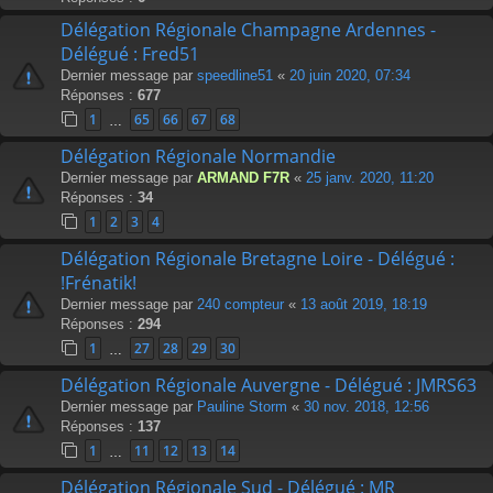
Délégation Régionale Champagne Ardennes -
Délégué : Fred51
Dernier message par
speedline51
«
20 juin 2020, 07:34
Réponses :
677
1
65
66
67
68
…
Délégation Régionale Normandie
Dernier message par
ARMAND F7R
«
25 janv. 2020, 11:20
Réponses :
34
1
2
3
4
Délégation Régionale Bretagne Loire - Délégué :
!Frénatik!
Dernier message par
240 compteur
«
13 août 2019, 18:19
Réponses :
294
1
27
28
29
30
…
Délégation Régionale Auvergne - Délégué : JMRS63
Dernier message par
Pauline Storm
«
30 nov. 2018, 12:56
Réponses :
137
1
11
12
13
14
…
Délégation Régionale Sud - Délégué : MR