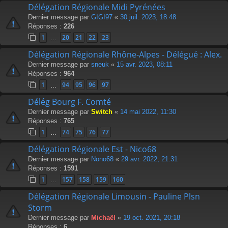
Délégation Régionale Midi Pyrénées
Dernier message par
GIGI97
«
30 juil. 2023, 18:48
Réponses :
226
1
20
21
22
23
…
Délégation Régionale Rhône-Alpes - Délégué : Alex.
Dernier message par
sneuk
«
15 avr. 2023, 08:11
Réponses :
964
1
94
95
96
97
…
Délég Bourg F. Comté
Dernier message par
Switch
«
14 mai 2022, 11:30
Réponses :
765
1
74
75
76
77
…
Délégation Régionale Est - Nico68
Dernier message par
Nono68
«
29 avr. 2022, 21:31
Réponses :
1591
1
157
158
159
160
…
Délégation Régionale Limousin - Pauline Plsn
Storm
Dernier message par
Michaël
«
19 oct. 2021, 20:18
Réponses :
6