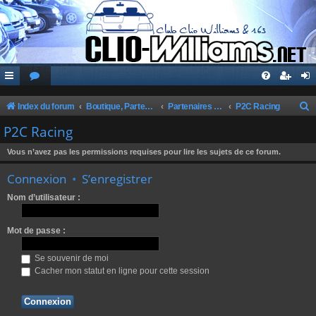
Index du forum
Boutique, Partenaires, Petites Annonces, Commandes Groupées
Partenaires du Club
P2C Racing
e
P2C Racing
c
Vous n’avez pas les permissions requises pour lire les sujets de ce forum.
h
Connexion
•
S’enregistrer
e
r
Nom d’utilisateur :
c
Mot de passe :
h
e
Se souvenir de moi
r
Cacher mon statut en ligne pour cette session