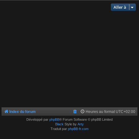
Aller à
Index du forum
Heures au format
UTC+02:00
Développé par
phpBB
® Forum Software © phpBB Limited
Black
Style by
Arty
Traduit par
phpBB-fr.com