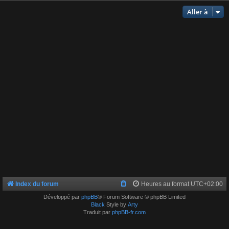
Aller à
Index du forum
Heures au format
UTC+02:00
Développé par
phpBB
® Forum Software © phpBB Limited
Black
Style by
Arty
Traduit par
phpBB-fr.com