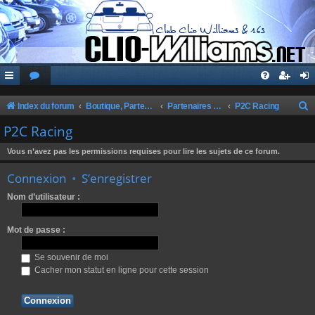
Index du forum
Boutique, Partenaires, Petites Annonces, Commandes Groupées
Partenaires du Club
P2C Racing
e
P2C Racing
c
Vous n’avez pas les permissions requises pour lire les sujets de ce forum.
h
Connexion
•
S’enregistrer
e
r
Nom d’utilisateur :
c
Mot de passe :
h
e
Se souvenir de moi
r
Cacher mon statut en ligne pour cette session