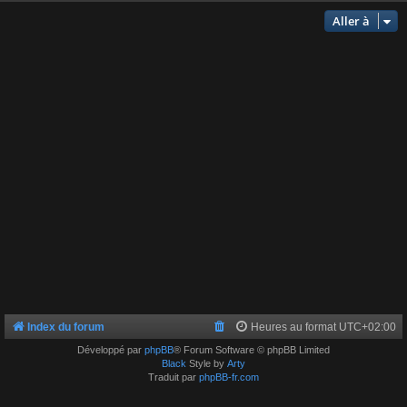
Aller à
Index du forum
Heures au format
UTC+02:00
Développé par
phpBB
® Forum Software © phpBB Limited
Black
Style by
Arty
Traduit par
phpBB-fr.com