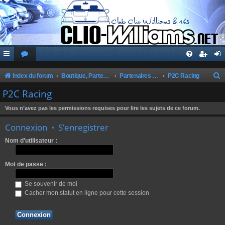
Index du forum
Boutique, Partenaires, Petites Annonces, Commandes Groupées
Partenaires du Club
P2C Racing
e
P2C Racing
c
Vous n’avez pas les permissions requises pour lire les sujets de ce forum.
h
Connexion
•
S’enregistrer
e
r
Nom d’utilisateur :
c
Mot de passe :
h
e
Se souvenir de moi
r
Cacher mon statut en ligne pour cette session