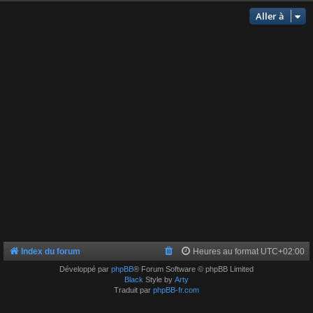
Aller à
Index du forum
Heures au format
UTC+02:00
Développé par
phpBB
® Forum Software © phpBB Limited
Black
Style by
Arty
Traduit par
phpBB-fr.com