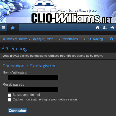
Index du forum
Boutique, Partenaires, Petites Annonces, Commandes Groupées
Partenaires du Club
P2C Racing
e
P2C Racing
c
Vous n’avez pas les permissions requises pour lire les sujets de ce forum.
h
Connexion
•
S’enregistrer
e
r
Nom d’utilisateur :
c
Mot de passe :
h
e
Se souvenir de moi
r
Cacher mon statut en ligne pour cette session