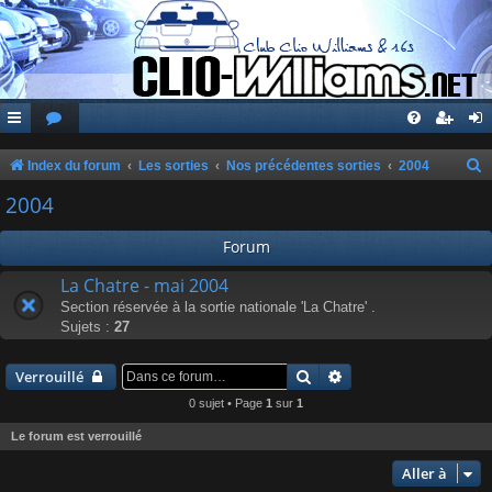
Index du forum
Les sorties
Nos précédentes sorties
2004
e
2004
c
Forum
h
e
La Chatre - mai 2004
Section réservée à la sortie nationale 'La Chatre' .
r
Sujets :
27
c
h
Rechercher
Recherche avancée
Verrouillé
e
0 sujet • Page
1
sur
1
r
Le forum est verrouillé
Aller à