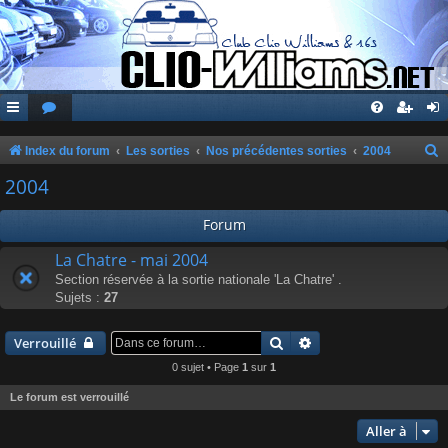
Index du forum
Les sorties
Nos précédentes sorties
2004
e
2004
c
Forum
h
e
La Chatre - mai 2004
Section réservée à la sortie nationale 'La Chatre' .
r
Sujets :
27
c
h
Rechercher
Recherche avancée
Verrouillé
e
0 sujet • Page
1
sur
1
r
Le forum est verrouillé
Aller à