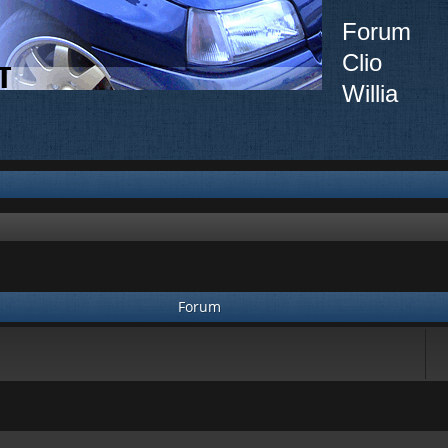
Forum
Clio
Willia
Forum
ée