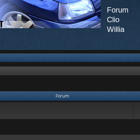
Forum
Clio
Willia
Forum
ée