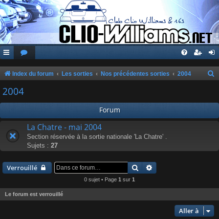
Index du forum
Les sorties
Nos précédentes sorties
2004
e
2004
c
Forum
h
e
La Chatre - mai 2004
Section réservée à la sortie nationale 'La Chatre' .
r
Sujets :
27
c
h
Rechercher
Recherche avancée
Verrouillé
e
0 sujet • Page
1
sur
1
r
Le forum est verrouillé
Aller à