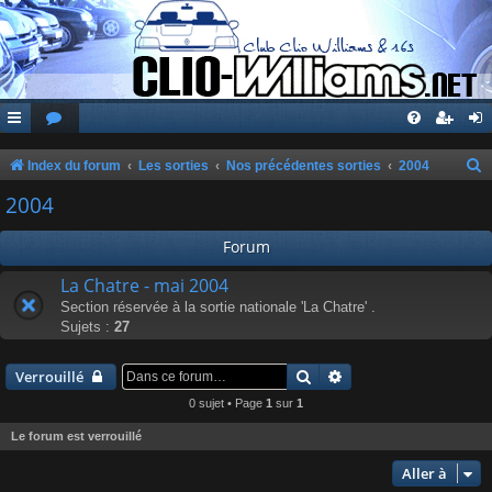
Index du forum
Les sorties
Nos précédentes sorties
2004
e
2004
c
Forum
h
e
La Chatre - mai 2004
Section réservée à la sortie nationale 'La Chatre' .
r
Sujets :
27
c
h
Rechercher
Recherche avancée
Verrouillé
e
0 sujet • Page
1
sur
1
r
Le forum est verrouillé
Aller à