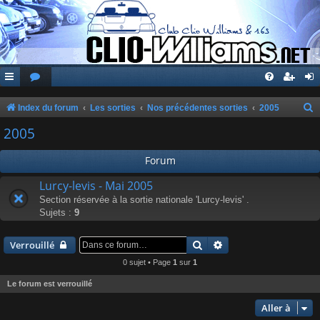
Index du forum
Les sorties
Nos précédentes sorties
2005
e
2005
c
Forum
h
e
Lurcy-levis - Mai 2005
Section réservée à la sortie nationale 'Lurcy-levis' .
r
Sujets :
9
c
h
Rechercher
Recherche avancée
Verrouillé
e
0 sujet • Page
1
sur
1
r
Le forum est verrouillé
Aller à