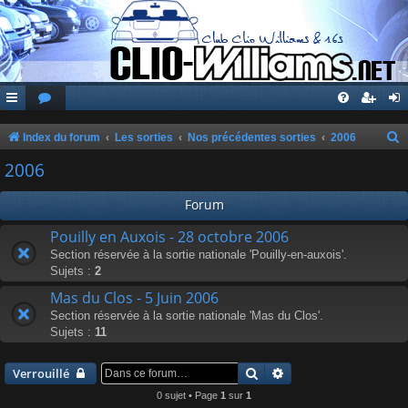
Index du forum
Les sorties
Nos précédentes sorties
2006
e
2006
c
Forum
h
e
Pouilly en Auxois - 28 octobre 2006
Section réservée à la sortie nationale 'Pouilly-en-auxois'.
r
Sujets :
2
c
Mas du Clos - 5 Juin 2006
h
Section réservée à la sortie nationale 'Mas du Clos'.
e
Sujets :
11
r
Rechercher
Recherche avancée
Verrouillé
0 sujet • Page
1
sur
1