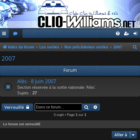
Index du forum
Les sorties
Nos précédentes sorties
2007
e
2007
c
Forum
h
e
Alès - 8 Juin 2007
Section réservée à la sortie nationale 'Alès'.
r
Sujets :
27
c
h
Rechercher
Recherche avancée
Verrouillé
e
0 sujet • Page
1
sur
1
r
Le forum est verrouillé
Aller à