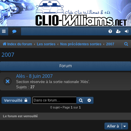
Index du forum
Les sorties
Nos précédentes sorties
2007
e
2007
c
Forum
h
e
Alès - 8 Juin 2007
Section réservée à la sortie nationale 'Alès'.
r
Sujets :
27
c
h
Rechercher
Recherche avancée
Verrouillé
e
0 sujet • Page
1
sur
1
r
Le forum est verrouillé
Aller à