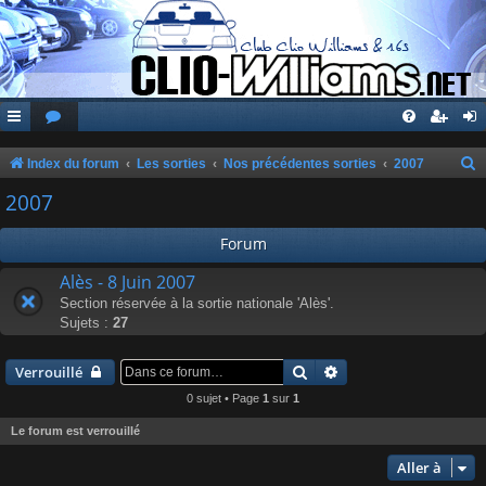
Index du forum
Les sorties
Nos précédentes sorties
2007
e
2007
c
Forum
h
e
Alès - 8 Juin 2007
Section réservée à la sortie nationale 'Alès'.
r
Sujets :
27
c
h
Rechercher
Recherche avancée
Verrouillé
e
0 sujet • Page
1
sur
1
r
Le forum est verrouillé
Aller à