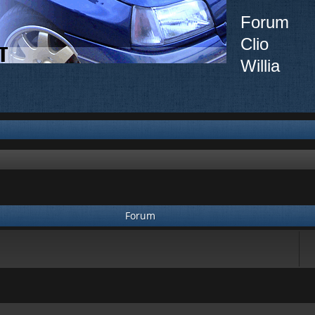
Forum
Clio
Willia
Forum
ée