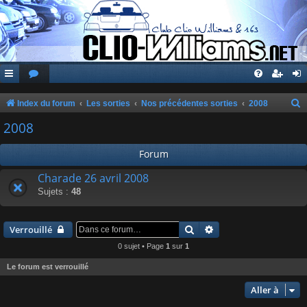
Index du forum
Les sorties
Nos précédentes sorties
2008
e
2008
c
Forum
h
e
Charade 26 avril 2008
Sujets :
48
r
c
Rechercher
Recherche avancée
h
Verrouillé
e
0 sujet • Page
1
sur
1
r
Le forum est verrouillé
Aller à