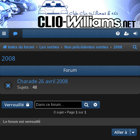
Index du forum
Les sorties
Nos précédentes sorties
2008
e
2008
c
Forum
h
e
Charade 26 avril 2008
Sujets :
48
r
c
Rechercher
Recherche avancée
h
Verrouillé
e
0 sujet • Page
1
sur
1
r
Le forum est verrouillé
Aller à