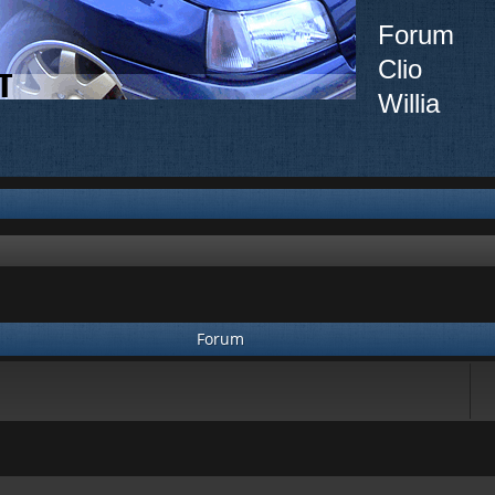
Forum
Clio
Willia
Forum
ée